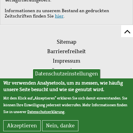
Informationen zu unserem Bestand an gedruckten
Zeitschriften finden Sie
hier
.
Z
Fußleistenmenü
Se
Sitemap
sc
Barrierefreiheit
Impressum
Datenschutz
Datenschutzeinstellungen
AVB
Wir verwenden Analysetools, um zu messen, wie häufig
unsere Seite besucht und wie sie genutzt wird.
Mit dem Klick auf „Akzeptieren“ erklären Sie sich damit einverstanden. Sie
können Ihre Einwilligung jederzeit widerrufen. Mehr Informationen finden
Sie in unserer
Datenschutzerklärung
.
Akzeptieren
Nein, danke