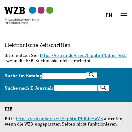
Zu
Zu
Zu
Zur
Zur
Hauptinhalt
Navigation
Suche
Sekundärnavigation
Fußzeile
EN
springen
springen
springen
springen
springen
We
Menü
Elektronische Zeitschriften
Bitte nutzen Sie
https://ezb.ur.de/ezeit/fl.phtml?bibid=WZB
, wenn die EZB-Suchmaske nicht erscheint.
Suche
Suche im Katalog
im
Katalog
Suche
Suche nach E-Journals
nach
E-
Journals
EZB
Bitte
https://ezb.ur.de/ezeit/fl.phtml?bibid=WZB
aufrufen,
wenn die WZB-angepassten Seiten nicht funktionieren.