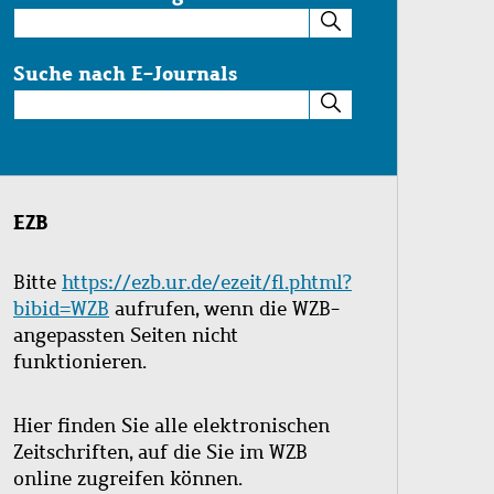
Suche
im
Katalog
Suche nach E-Journals
Suche
nach
E-
Journals
EZB
Bitte
https://ezb.ur.de/ezeit/fl.phtml?
bibid=WZB
aufrufen, wenn die WZB-
angepassten Seiten nicht
funktionieren.
Hier finden Sie alle elektronischen
Zeitschriften, auf die Sie im WZB
online zugreifen können.