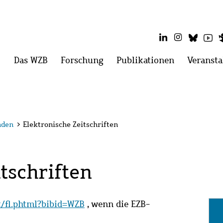
LinkedIn
Instagram
Blues
Yo
Hauptmenü
Das WZB
Menü
Forschung
Menü
Publikationen
Menü
Veransta
öffnen:
öffnen:
öffnen:
Das
Forschung
Publikatio
WZB
nden
>
Elektronische Zeitschriften
tschriften
it/fl.phtml?bibid=WZB
, wenn die EZB-