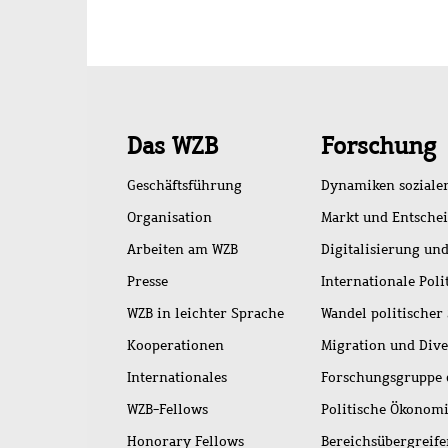
Schnellzugriff
Das WZB
Forschung
Geschäftsführung
Dynamiken soziale
Organisation
Markt und Entsche
Arbeiten am WZB
Digitalisierung und
Presse
Internationale Poli
WZB in leichter Sprache
Wandel politischer
Kooperationen
Migration und Dive
Internationales
Forschungsgruppe 
WZB-Fellows
Politische Ökonom
Honorary Fellows
Bereichsübergreif