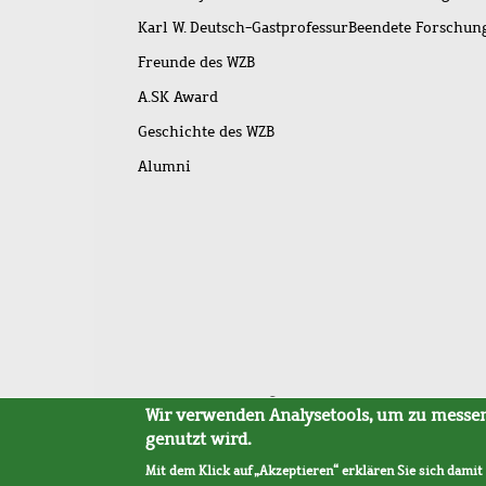
Karl W. Deutsch-Gastprofessur
Beendete Forschu
Freunde des WZB
A.SK Award
Geschichte des WZB
Alumni
Fußleistenmenü
Sitemap
Barrierefreiheit
Impressum
Datensc
Wir verwenden Analysetools, um zu messen,
genutzt wird.
Mit dem Klick auf „Akzeptieren“ erklären Sie sich damit