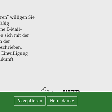
ren“ willigen Sie
mäßig
ne E-Mail-
en sich mit der
n der
schrieben,
e Einwilligung
Zukunft
Akzeptieren
Nein, danke