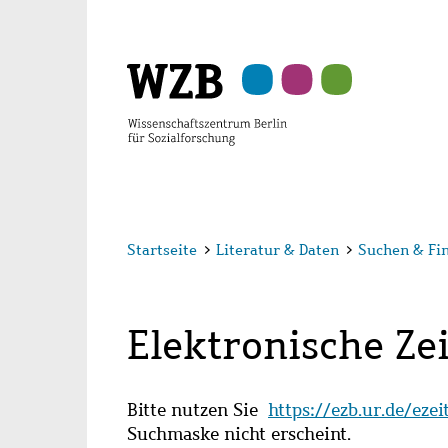
Zu
Zu
Zu
Zur
Zur
Hauptinhalt
Navigation
Suche
Sekundärnavigation
Fußzeile
springen
springen
springen
springen
springen
Startseite
>
Literatur & Daten
>
Suchen & Fi
Elektronische Zei
Bitte nutzen Sie
https://ezb.ur.de/eze
Suchmaske nicht erscheint.