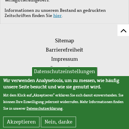
Informationen zu unserem Bestand an gedruckten
Zeitschriften finden Sie
hier
.
Z
Fußleistenmenü
Se
Sitemap
sc
Barrierefreiheit
Impressum
Datenschutz
Datenschutzeinstellungen
AVB
Wir verwenden Analysetools, um zu messen, wie häufig
unsere Seite besucht und wie sie genutzt wird.
Mit dem Klick auf „Akzeptieren“ erklären Sie sich damit einverstanden. Sie
können Ihre Einwilligung jederzeit widerrufen. Mehr Informationen finden
Sie in unserer
Datenschutzerklärung
.
Akzeptieren
Nein, danke