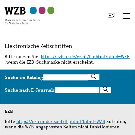
Zu
Zu
Zu
Zur
Zur
Hauptinhalt
Navigation
Suche
Sekundärnavigation
Fußzeile
EN
springen
springen
springen
springen
springen
We
Menü
Elektronische Zeitschriften
Bitte nutzen Sie
https://ezb.ur.de/ezeit/fl.phtml?bibid=WZB
, wenn die EZB-Suchmaske nicht erscheint.
Suche
Suche im Katalog
im
Katalog
Suche
Suche nach E-Journals
nach
E-
Journals
EZB
Bitte
https://ezb.ur.de/ezeit/fl.phtml?bibid=WZB
aufrufen,
wenn die WZB-angepassten Seiten nicht funktionieren.