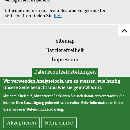
Informationen zu unserem Bestand an gedruckten
Zeitschriften finden Sie
hier
.
Z
Fußleistenmenü
Se
Sitemap
sc
Barrierefreiheit
Impressum
Datenschutz
Datenschutzeinstellungen
AVB
Wir verwenden Analysetools, um zu messen, wie häufig
unsere Seite besucht und wie sie genutzt wird.
Mit dem Klick auf „Akzeptieren“ erklären Sie sich damit einverstanden. Sie
können Ihre Einwilligung jederzeit widerrufen. Mehr Informationen finden
Sie in unserer
Datenschutzerklärung
.
Akzeptieren
Nein, danke