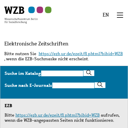
Zu
Zu
Zu
Zur
Zur
Hauptinhalt
Navigation
Suche
Sekundärnavigation
Fußzeile
EN
springen
springen
springen
springen
springen
We
Menü
Elektronische Zeitschriften
Bitte nutzen Sie
https://ezb.ur.de/ezeit/fl.phtml?bibid=WZB
, wenn die EZB-Suchmaske nicht erscheint.
Suche
Suche im Katalog
im
Katalog
Suche
Suche nach E-Journals
nach
E-
Journals
EZB
Bitte
https://ezb.ur.de/ezeit/fl.phtml?bibid=WZB
aufrufen,
wenn die WZB-angepassten Seiten nicht funktionieren.