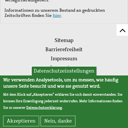
Informationen zu unserem Bestand an gedruckten
Zeitschriften finden Sie
hier
.
Z
Fußleistenmenü
Se
Sitemap
sc
Barrierefreiheit
Impressum
Datenschutz
Datenschutzeinstellungen
AVB
Wir verwenden Analysetools, um zu messen, wie häufig
unsere Seite besucht und wie sie genutzt wird.
Mit dem Klick auf „Akzeptieren“ erklären Sie sich damit einverstanden. Sie
können Ihre Einwilligung jederzeit widerrufen. Mehr Informationen finden
Sie in unserer
Datenschutzerklärung
.
Akzeptieren
Nein, danke