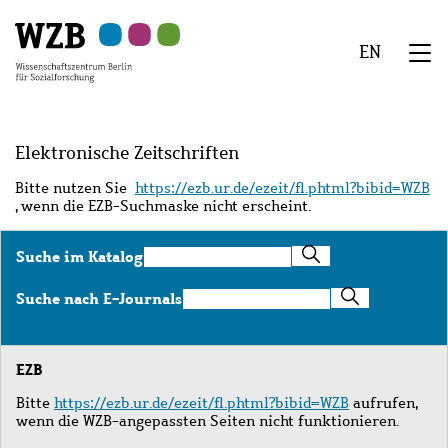
Zu
Zu
Zu
Zur
Zur
Hauptinhalt
Navigation
Suche
Sekundärnavigation
Fußzeile
EN
springen
springen
springen
springen
springen
We
Menü
Elektronische Zeitschriften
Bitte nutzen Sie
https://ezb.ur.de/ezeit/fl.phtml?bibid=WZB
, wenn die EZB-Suchmaske nicht erscheint.
Suche
Suche im Katalog
im
Katalog
Suche
Suche nach E-Journals
nach
E-
Journals
EZB
Bitte
https://ezb.ur.de/ezeit/fl.phtml?bibid=WZB
aufrufen,
wenn die WZB-angepassten Seiten nicht funktionieren.