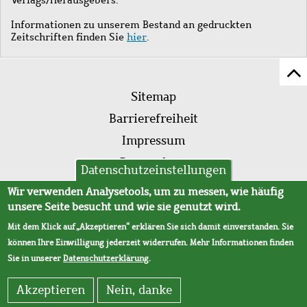
Informationen zu unserem Bestand an gedruckten
Zeitschriften finden Sie
hier
.
Z
Fußleistenmenü
Se
Sitemap
sc
Barrierefreiheit
Impressum
Datenschutz
Datenschutzeinstellungen
AVB
Wir verwenden Analysetools, um zu messen, wie häufig
unsere Seite besucht und wie sie genutzt wird.
Mit dem Klick auf „Akzeptieren“ erklären Sie sich damit einverstanden. Sie
können Ihre Einwilligung jederzeit widerrufen. Mehr Informationen finden
Sie in unserer
Datenschutzerklärung
.
Akzeptieren
Nein, danke