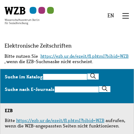
Zu
Zu
Zu
Zur
Zur
Hauptinhalt
Navigation
Suche
Sekundärnavigation
Fußzeile
EN
springen
springen
springen
springen
springen
We
Menü
Elektronische Zeitschriften
Bitte nutzen Sie
https://ezb.ur.de/ezeit/fl.phtml?bibid=WZB
, wenn die EZB-Suchmaske nicht erscheint.
Suche
Suche im Katalog
im
Katalog
Suche
Suche nach E-Journals
nach
E-
Journals
EZB
Bitte
https://ezb.ur.de/ezeit/fl.phtml?bibid=WZB
aufrufen,
wenn die WZB-angepassten Seiten nicht funktionieren.