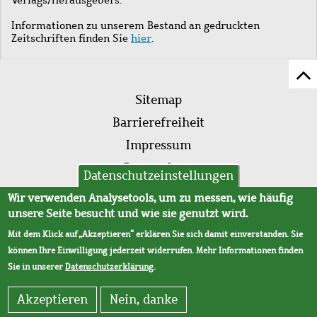
Informationen zu unserem Bestand an gedruckten
Zeitschriften finden Sie
hier
.
Z
Fußleistenmenü
Se
Sitemap
sc
Barrierefreiheit
Impressum
Datenschutz
Datenschutzeinstellungen
AVB
Wir verwenden Analysetools, um zu messen, wie häufig
unsere Seite besucht und wie sie genutzt wird.
Mit dem Klick auf „Akzeptieren“ erklären Sie sich damit einverstanden. Sie
können Ihre Einwilligung jederzeit widerrufen. Mehr Informationen finden
Sie in unserer
Datenschutzerklärung
.
Akzeptieren
Nein, danke