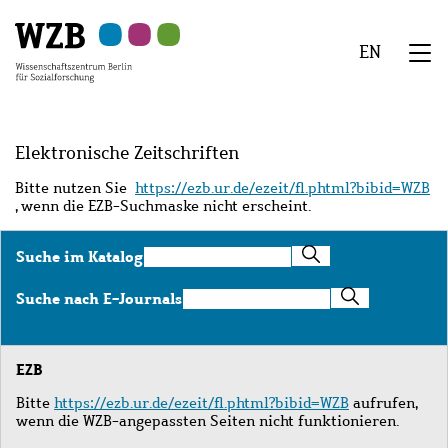
Zu
Zu
Zu
Zur
Zur
Hauptinhalt
Navigation
Suche
Sekundärnavigation
Fußzeile
EN
springen
springen
springen
springen
springen
We
Menü
Elektronische Zeitschriften
Bitte nutzen Sie
https://ezb.ur.de/ezeit/fl.phtml?bibid=WZB
, wenn die EZB-Suchmaske nicht erscheint.
Suche
Suche im Katalog
im
Katalog
Suche
Suche nach E-Journals
nach
E-
Journals
EZB
Bitte
https://ezb.ur.de/ezeit/fl.phtml?bibid=WZB
aufrufen,
wenn die WZB-angepassten Seiten nicht funktionieren.