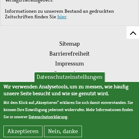
Informationen zu unserem Bestand an gedruckten
Zeitschriften finden Sie
hier
.
Z
Fußleistenmenü
Se
Sitemap
sc
Barrierefreiheit
Impressum
Datenschutz
Datenschutzeinstellungen
AVB
Wir verwenden Analysetools, um zu messen, wie häufig
unsere Seite besucht und wie sie genutzt wird.
Mit dem Klick auf „Akzeptieren“ erklären Sie sich damit einverstanden. Sie
können Ihre Einwilligung jederzeit widerrufen. Mehr Informationen finden
Sie in unserer
Datenschutzerklärung
.
Akzeptieren
Nein, danke