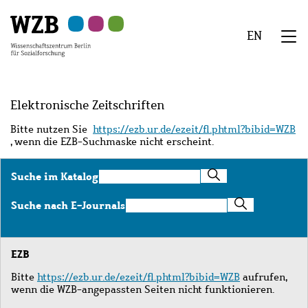
Zu
Zu
Zu
Zur
Zur
Hauptinhalt
Navigation
Suche
Sekundärnavigation
Fußzeile
EN
springen
springen
springen
springen
springen
We
Menü
Elektronische Zeitschriften
Bitte nutzen Sie
https://ezb.ur.de/ezeit/fl.phtml?bibid=WZB
, wenn die EZB-Suchmaske nicht erscheint.
Suche
Suche im Katalog
im
Katalog
Suche
Suche nach E-Journals
nach
E-
Journals
EZB
Bitte
https://ezb.ur.de/ezeit/fl.phtml?bibid=WZB
aufrufen,
wenn die WZB-angepassten Seiten nicht funktionieren.