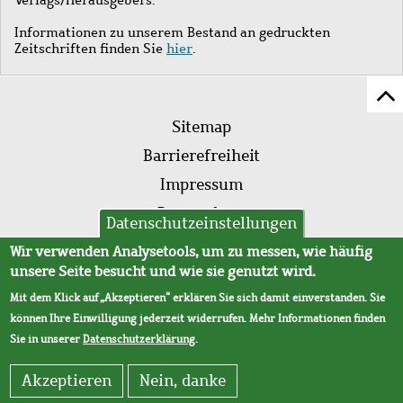
Informationen zu unserem Bestand an gedruckten
Zeitschriften finden Sie
hier
.
Z
Fußleistenmenü
Se
Sitemap
sc
Barrierefreiheit
Impressum
Datenschutz
Datenschutzeinstellungen
AVB
Wir verwenden Analysetools, um zu messen, wie häufig
unsere Seite besucht und wie sie genutzt wird.
Mit dem Klick auf „Akzeptieren“ erklären Sie sich damit einverstanden. Sie
können Ihre Einwilligung jederzeit widerrufen. Mehr Informationen finden
Sie in unserer
Datenschutzerklärung
.
Akzeptieren
Nein, danke