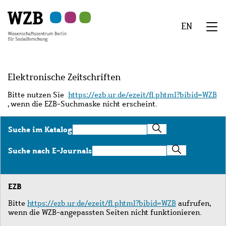
Zu
Zu
Zu
Zur
Zur
Hauptinhalt
Navigation
Suche
Sekundärnavigation
Fußzeile
EN
springen
springen
springen
springen
springen
We
Menü
Elektronische Zeitschriften
Bitte nutzen Sie
https://ezb.ur.de/ezeit/fl.phtml?bibid=WZB
, wenn die EZB-Suchmaske nicht erscheint.
Suche
Suche im Katalog
im
Katalog
Suche
Suche nach E-Journals
nach
E-
Journals
EZB
Bitte
https://ezb.ur.de/ezeit/fl.phtml?bibid=WZB
aufrufen,
wenn die WZB-angepassten Seiten nicht funktionieren.