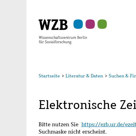
Zu
Zu
Zu
Zur
Zur
Hauptinhalt
Navigation
Suche
Sekundärnavigation
Fußzeile
springen
springen
springen
springen
springen
Startseite
>
Literatur & Daten
>
Suchen & Fi
Elektronische Zei
Bitte nutzen Sie
https://ezb.ur.de/eze
Suchmaske nicht erscheint.