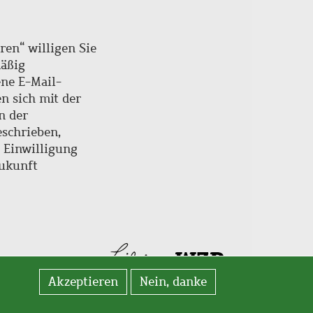
ren“ willigen Sie
mäßig
ne E-Mail-
en sich mit der
n der
schrieben,
e Einwilligung
Zukunft
Akzeptieren
Nein, danke