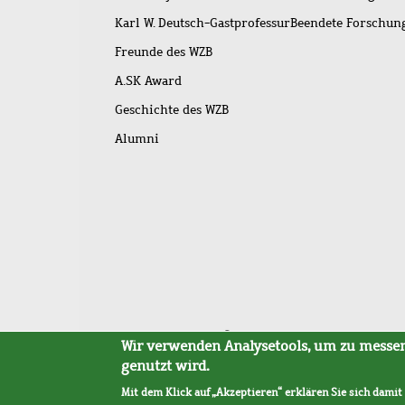
Karl W. Deutsch-Gastprofessur
Beendete Forschu
Freunde des WZB
A.SK Award
Geschichte des WZB
Alumni
Fußleistenmenü
Sitemap
Barrierefreiheit
Impressum
Datensc
Wir verwenden Analysetools, um zu messen,
genutzt wird.
Mit dem Klick auf „Akzeptieren“ erklären Sie sich damit