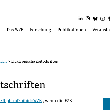
LinkedIn
Instagram
Blues
Yo
Hauptmenü
Das WZB
Menü
Forschung
Menü
Publikationen
Menü
Veransta
öffnen:
öffnen:
öffnen:
Das
Forschung
Publikatio
WZB
nden
>
Elektronische Zeitschriften
tschriften
it/fl.phtml?bibid=WZB
, wenn die EZB-