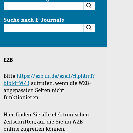
Suche
im
Katalog
Suche nach E-Journals
Suche
nach
E-
Journals
EZB
Bitte
https://ezb.ur.de/ezeit/fl.phtml?
bibid=WZB
aufrufen, wenn die WZB-
angepassten Seiten nicht
funktionieren.
Hier finden Sie alle elektronischen
Zeitschriften, auf die Sie im WZB
online zugreifen können.