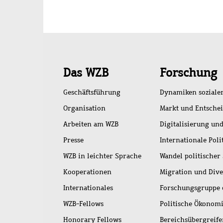
Schnellzugriff
Das WZB
Forschung
Geschäftsführung
Dynamiken soziale
Organisation
Markt und Entsche
Arbeiten am WZB
Digitalisierung und
Presse
Internationale Poli
WZB in leichter Sprache
Wandel politischer
Kooperationen
Migration und Dive
Internationales
Forschungsgruppe 
WZB-Fellows
Politische Ökonom
Honorary Fellows
Bereichsübergreif