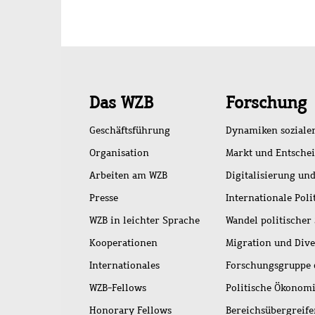
Schnellzugriff
Das WZB
Forschung
Geschäftsführung
Dynamiken soziale
Organisation
Markt und Entsche
Arbeiten am WZB
Digitalisierung und
Presse
Internationale Poli
WZB in leichter Sprache
Wandel politischer
Kooperationen
Migration und Dive
Internationales
Forschungsgruppe 
WZB-Fellows
Politische Ökonom
Honorary Fellows
Bereichsübergreif