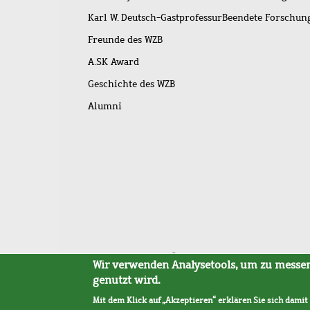
Karl W. Deutsch-Gastprofessur
Beendete Forschu
Freunde des WZB
A.SK Award
Geschichte des WZB
Alumni
Fußleistenmenü
Sitemap
Barrierefreiheit
Impressum
Datensc
Wir verwenden Analysetools, um zu messen,
genutzt wird.
Mit dem Klick auf „Akzeptieren“ erklären Sie sich damit