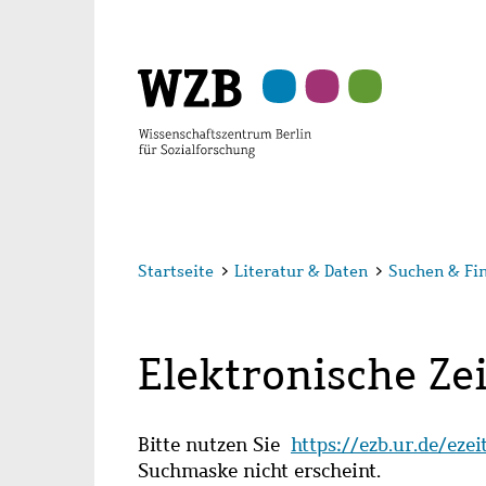
Zu
Zu
Zu
Zur
Zur
Hauptinhalt
Navigation
Suche
Sekundärnavigation
Fußzeile
springen
springen
springen
springen
springen
Startseite
>
Literatur & Daten
>
Suchen & Fi
Elektronische Zei
Bitte nutzen Sie
https://ezb.ur.de/eze
Suchmaske nicht erscheint.