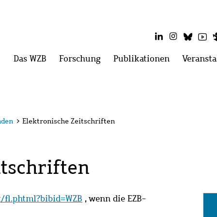
LinkedIn
Instagram
Blues
Yo
Hauptmenü
Das WZB
Menü
Forschung
Menü
Publikationen
Menü
Veransta
öffnen:
öffnen:
öffnen:
Das
Forschung
Publikatio
WZB
nden
>
Elektronische Zeitschriften
tschriften
it/fl.phtml?bibid=WZB
, wenn die EZB-