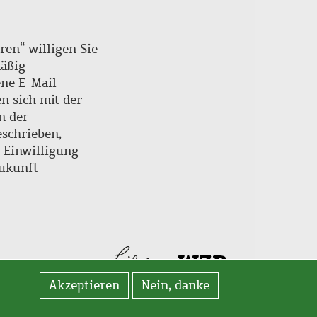
ren“ willigen Sie
mäßig
ne E-Mail-
en sich mit der
n der
schrieben,
e Einwilligung
Zukunft
Akzeptieren
Nein, danke