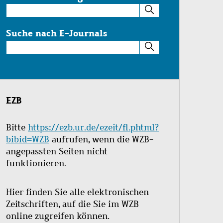
Suche
im
Katalog
Suche nach E-Journals
Suche
nach
E-
Journals
EZB
Bitte
https://ezb.ur.de/ezeit/fl.phtml?
bibid=WZB
aufrufen, wenn die WZB-
angepassten Seiten nicht
funktionieren.
Hier finden Sie alle elektronischen
Zeitschriften, auf die Sie im WZB
online zugreifen können.