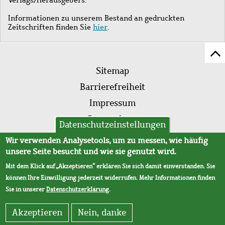
Informationen zu unserem Bestand an gedruckten
Zeitschriften finden Sie
hier
.
Z
Fußleistenmenü
Se
Sitemap
sc
Barrierefreiheit
Impressum
Datenschutz
Datenschutzeinstellungen
AVB
Wir verwenden Analysetools, um zu messen, wie häufig
unsere Seite besucht und wie sie genutzt wird.
Mit dem Klick auf „Akzeptieren“ erklären Sie sich damit einverstanden. Sie
können Ihre Einwilligung jederzeit widerrufen. Mehr Informationen finden
Sie in unserer
Datenschutzerklärung
.
Akzeptieren
Nein, danke