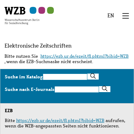
Zu
Zu
Zu
Zur
Zur
Hauptinhalt
Navigation
Suche
Sekundärnavigation
Fußzeile
EN
springen
springen
springen
springen
springen
We
Menü
Elektronische Zeitschriften
Bitte nutzen Sie
https://ezb.ur.de/ezeit/fl.phtml?bibid=WZB
, wenn die EZB-Suchmaske nicht erscheint.
Suche
Suche im Katalog
im
Katalog
Suche
Suche nach E-Journals
nach
E-
Journals
EZB
Bitte
https://ezb.ur.de/ezeit/fl.phtml?bibid=WZB
aufrufen,
wenn die WZB-angepassten Seiten nicht funktionieren.