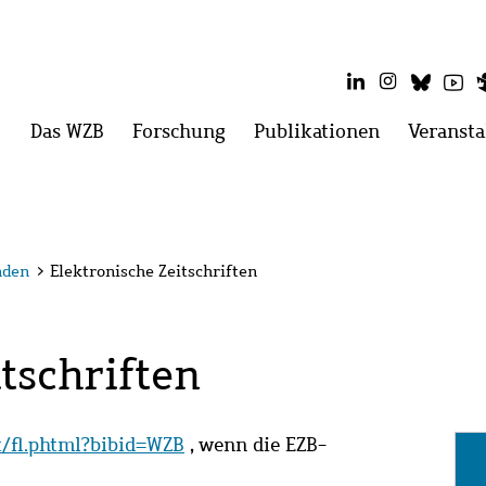
LinkedIn
Instagram
Blues
Yo
Hauptmenü
Das WZB
Menü
Forschung
Menü
Publikationen
Menü
Veransta
öffnen:
öffnen:
öffnen:
Das
Forschung
Publikatio
WZB
nden
>
Elektronische Zeitschriften
tschriften
it/fl.phtml?bibid=WZB
, wenn die EZB-