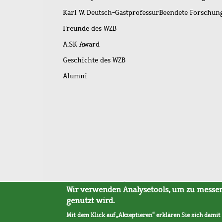
Karl W. Deutsch-Gastprofessur
Beendete Forschu
Freunde des WZB
A.SK Award
Geschichte des WZB
Alumni
Fußleistenmenü
Sitemap
Barrierefreiheit
Impressum
Datensc
Wir verwenden Analysetools, um zu messen,
genutzt wird.
Mit dem Klick auf „Akzeptieren“ erklären Sie sich damit