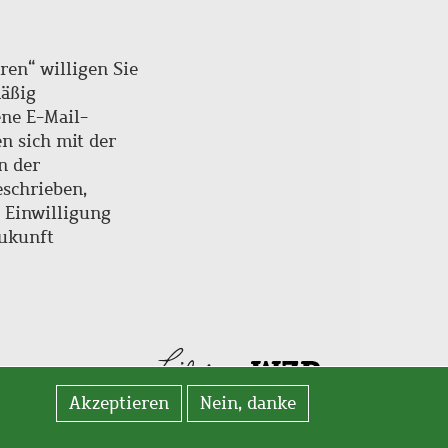
ren“ willigen Sie
mäßig
ne E-Mail-
en sich mit der
n der
schrieben,
e Einwilligung
Zukunft
Akzeptieren
Nein, danke