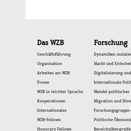
Schnellzugriff
Das WZB
Forschung
Geschäftsführung
Dynamiken soziale
Organisation
Markt und Entsche
Arbeiten am WZB
Digitalisierung und
Presse
Internationale Poli
WZB in leichter Sprache
Wandel politischer
Kooperationen
Migration und Dive
Internationales
Forschungsgruppe 
WZB-Fellows
Politische Ökonom
Honorary Fellows
Bereichsübergreif