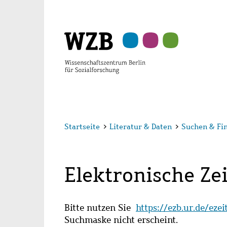
Zu
Zu
Zu
Zur
Zur
Hauptinhalt
Navigation
Suche
Sekundärnavigation
Fußzeile
springen
springen
springen
springen
springen
Startseite
>
Literatur & Daten
>
Suchen & Fi
Elektronische Zei
Bitte nutzen Sie
https://ezb.ur.de/eze
Suchmaske nicht erscheint.