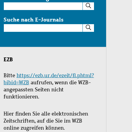
Suche
im
Katalog
Suche nach E-Journals
Suche
nach
E-
Journals
EZB
Bitte
https://ezb.ur.de/ezeit/fl.phtml?
bibid=WZB
aufrufen, wenn die WZB-
angepassten Seiten nicht
funktionieren.
Hier finden Sie alle elektronischen
Zeitschriften, auf die Sie im WZB
online zugreifen können.