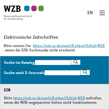
Zu
Zu
Zu
Zur
Zur
Hauptinhalt
Navigation
Suche
Sekundärnavigation
Fußzeile
EN
springen
springen
springen
springen
springen
We
Menü
Elektronische Zeitschriften
Bitte nutzen Sie
https://ezb.ur.de/ezeit/fl.phtml?bibid=WZB
, wenn die EZB-Suchmaske nicht erscheint.
Suche
Suche im Katalog
im
Katalog
Suche
Suche nach E-Journals
nach
E-
Journals
EZB
Bitte
https://ezb.ur.de/ezeit/fl.phtml?bibid=WZB
aufrufen,
wenn die WZB-angepassten Seiten nicht funktionieren.