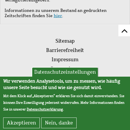
Informationen zu unserem Bestand an gedruckten
Zeitschriften finden Sie
hier
.
Z
Fußleistenmenü
Se
Sitemap
sc
Barrierefreiheit
Impressum
Datenschutz
Datenschutzeinstellungen
AVB
Wir verwenden Analysetools, um zu messen, wie häufig
unsere Seite besucht und wie sie genutzt wird.
Mit dem Klick auf „Akzeptieren“ erklären Sie sich damit einverstanden. Sie
können Ihre Einwilligung jederzeit widerrufen. Mehr Informationen finden
Sie in unserer
Datenschutzerklärung
.
Akzeptieren
Nein, danke