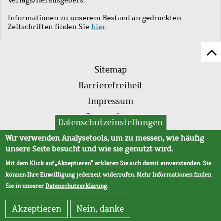
Informationen zu unserem Bestand an gedruckten
Zeitschriften finden Sie
hier
.
Z
Fußleistenmenü
Se
Sitemap
sc
Barrierefreiheit
Impressum
Datenschutz
Datenschutzeinstellungen
AVB
Wir verwenden Analysetools, um zu messen, wie häufig
unsere Seite besucht und wie sie genutzt wird.
Mit dem Klick auf „Akzeptieren“ erklären Sie sich damit einverstanden. Sie
können Ihre Einwilligung jederzeit widerrufen. Mehr Informationen finden
Sie in unserer
Datenschutzerklärung
.
Akzeptieren
Nein, danke