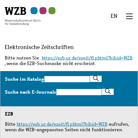
Zu
Zu
Zu
Zur
Zur
Hauptinhalt
Navigation
Suche
Sekundärnavigation
Fußzeile
EN
springen
springen
springen
springen
springen
We
Menü
Elektronische Zeitschriften
Bitte nutzen Sie
https://ezb.ur.de/ezeit/fl.phtml?bibid=WZB
, wenn die EZB-Suchmaske nicht erscheint.
Suche
Suche im Katalog
im
Katalog
Suche
Suche nach E-Journals
nach
E-
Journals
EZB
Bitte
https://ezb.ur.de/ezeit/fl.phtml?bibid=WZB
aufrufen,
wenn die WZB-angepassten Seiten nicht funktionieren.