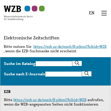
Zu
Zu
Zu
Zur
Zur
Hauptinhalt
Navigation
Suche
Sekundärnavigation
Fußzeile
EN
springen
springen
springen
springen
springen
We
Menü
Elektronische Zeitschriften
Bitte nutzen Sie
https://ezb.ur.de/ezeit/fl.phtml?bibid=WZB
, wenn die EZB-Suchmaske nicht erscheint.
Suche
Suche im Katalog
im
Katalog
Suche
Suche nach E-Journals
nach
E-
Journals
EZB
Bitte
https://ezb.ur.de/ezeit/fl.phtml?bibid=WZB
aufrufen,
wenn die WZB-angepassten Seiten nicht funktionieren.