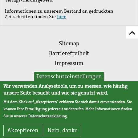
Informationen zu unserem Bestand an gedruckten
Zeitschriften finden Sie
hier
.
Z
Fußleistenmenü
Se
Sitemap
sc
Barrierefreiheit
Impressum
Datenschutz
Datenschutzeinstellungen
AVB
Wir verwenden Analysetools, um zu messen, wie häufig
unsere Seite besucht und wie sie genutzt wird.
Mit dem Klick auf „Akzeptieren“ erklären Sie sich damit einverstanden. Sie
können Ihre Einwilligung jederzeit widerrufen. Mehr Informationen finden
Sie in unserer
Datenschutzerklärung
.
Akzeptieren
Nein, danke