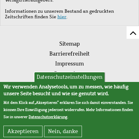
Informationen zu unserem Bestand an gedruckten
Zeitschriften finden Sie
hier
.
Z
Fußleistenmenü
Se
Sitemap
sc
Barrierefreiheit
Impressum
Datenschutz
Datenschutzeinstellungen
AVB
Wir verwenden Analysetools, um zu messen, wie häufig
unsere Seite besucht und wie sie genutzt wird.
Mit dem Klick auf „Akzeptieren“ erklären Sie sich damit einverstanden. Sie
können Ihre Einwilligung jederzeit widerrufen. Mehr Informationen finden
Sie in unserer
Datenschutzerklärung
.
Akzeptieren
Nein, danke