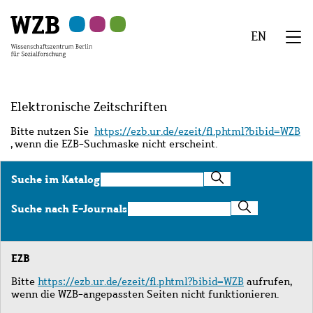
Zu
Zu
Zu
Zur
Zur
Hauptinhalt
Navigation
Suche
Sekundärnavigation
Fußzeile
EN
springen
springen
springen
springen
springen
We
Menü
Elektronische Zeitschriften
Bitte nutzen Sie
https://ezb.ur.de/ezeit/fl.phtml?bibid=WZB
, wenn die EZB-Suchmaske nicht erscheint.
Suche
Suche im Katalog
im
Katalog
Suche
Suche nach E-Journals
nach
E-
Journals
EZB
Bitte
https://ezb.ur.de/ezeit/fl.phtml?bibid=WZB
aufrufen,
wenn die WZB-angepassten Seiten nicht funktionieren.