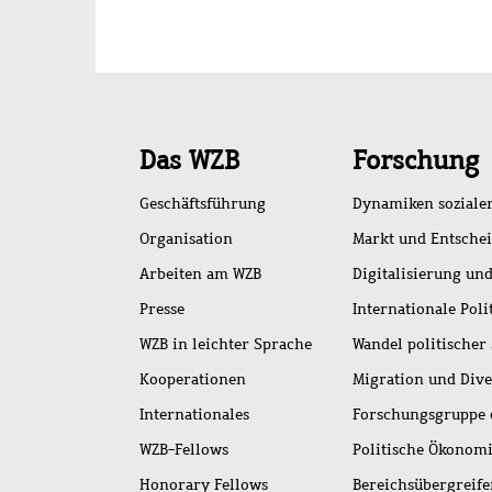
Schnellzugriff
Das WZB
Forschung
Geschäftsführung
Dynamiken soziale
Organisation
Markt und Entsche
Arbeiten am WZB
Digitalisierung und
Presse
Internationale Poli
WZB in leichter Sprache
Wandel politischer
Kooperationen
Migration und Dive
Internationales
Forschungsgruppe 
WZB-Fellows
Politische Ökonom
Honorary Fellows
Bereichsübergreif