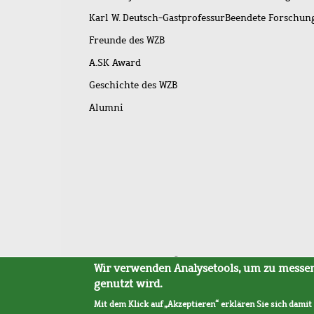
Karl W. Deutsch-Gastprofessur
Beendete Forschu
Freunde des WZB
A.SK Award
Geschichte des WZB
Alumni
Fußleistenmenü
Sitemap
Barrierefreiheit
Impressum
Datensc
Wir verwenden Analysetools, um zu messen,
genutzt wird.
Mit dem Klick auf „Akzeptieren“ erklären Sie sich damit