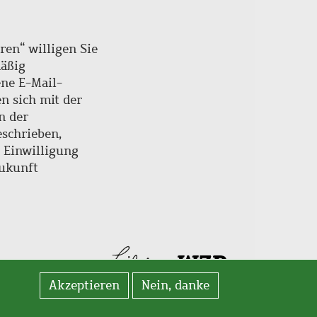
ren“ willigen Sie
mäßig
ne E-Mail-
en sich mit der
n der
schrieben,
e Einwilligung
Zukunft
Akzeptieren
Nein, danke