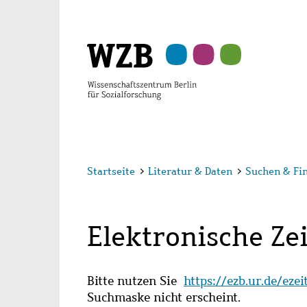
Zu
Zu
Zu
Zur
Zur
Hauptinhalt
Navigation
Suche
Sekundärnavigation
Fußzeile
springen
springen
springen
springen
springen
Startseite
>
Literatur & Daten
>
Suchen & Fi
Elektronische Zei
Bitte nutzen Sie
https://ezb.ur.de/eze
Suchmaske nicht erscheint.