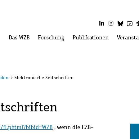
LinkedIn
Instagram
Blues
Yo
Hauptmenü
Das WZB
Menü
Forschung
Menü
Publikationen
Menü
Veransta
öffnen:
öffnen:
öffnen:
Das
Forschung
Publikatio
WZB
nden
>
Elektronische Zeitschriften
tschriften
it/fl.phtml?bibid=WZB
, wenn die EZB-