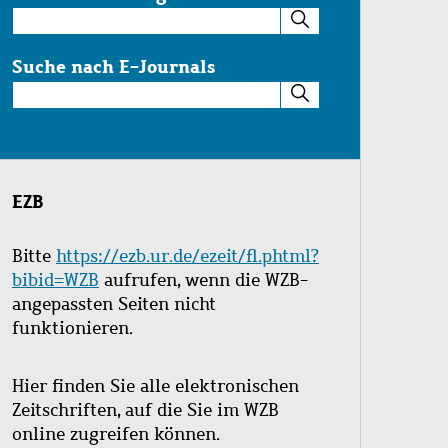
Suche
im
Katalog
Suche nach E-Journals
Suche
nach
E-
Journals
EZB
Bitte
https://ezb.ur.de/ezeit/fl.phtml?
bibid=WZB
aufrufen, wenn die WZB-
angepassten Seiten nicht
funktionieren.
Hier finden Sie alle elektronischen
Zeitschriften, auf die Sie im WZB
online zugreifen können.