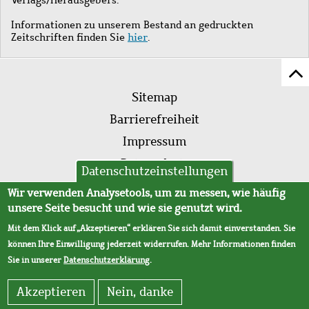
Informationen zu unserem Bestand an gedruckten
Zeitschriften finden Sie
hier
.
Z
Fußleistenmenü
Se
Sitemap
sc
Barrierefreiheit
Impressum
Datenschutz
Datenschutzeinstellungen
AVB
Wir verwenden Analysetools, um zu messen, wie häufig
unsere Seite besucht und wie sie genutzt wird.
Mit dem Klick auf „Akzeptieren“ erklären Sie sich damit einverstanden. Sie
können Ihre Einwilligung jederzeit widerrufen. Mehr Informationen finden
Sie in unserer
Datenschutzerklärung
.
Akzeptieren
Nein, danke