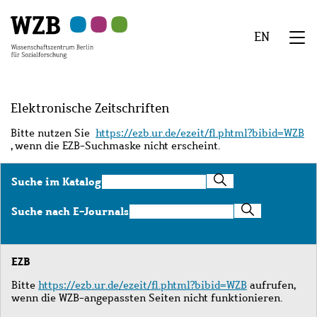
Zu
Zu
Zu
Zur
Zur
Hauptinhalt
Navigation
Suche
Sekundärnavigation
Fußzeile
EN
springen
springen
springen
springen
springen
We
Menü
Elektronische Zeitschriften
Bitte nutzen Sie
https://ezb.ur.de/ezeit/fl.phtml?bibid=WZB
, wenn die EZB-Suchmaske nicht erscheint.
Suche
Suche im Katalog
im
Katalog
Suche
Suche nach E-Journals
nach
E-
Journals
EZB
Bitte
https://ezb.ur.de/ezeit/fl.phtml?bibid=WZB
aufrufen,
wenn die WZB-angepassten Seiten nicht funktionieren.