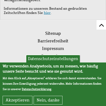
Informationen zu unserem Bestand an gedruckten
Zeitschriften finden Sie
hier
.
Z
Fußleistenmenü
Se
Sitemap
sc
Barrierefreiheit
Impressum
Datenschutz
Datenschutzeinstellungen
AVB
Wir verwenden Analysetools, um zu messen, wie häufig
unsere Seite besucht und wie sie genutzt wird.
Mit dem Klick auf „Akzeptieren“ erklären Sie sich damit einverstanden. Sie
können Ihre Einwilligung jederzeit widerrufen. Mehr Informationen finden
Sie in unserer
Datenschutzerklärung
.
Akzeptieren
Nein, danke