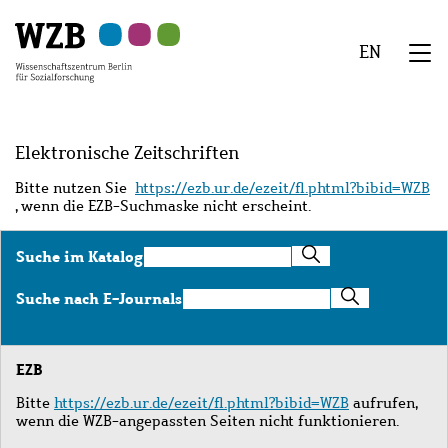
Zu
Zu
Zu
Zur
Zur
Hauptinhalt
Navigation
Suche
Sekundärnavigation
Fußzeile
EN
springen
springen
springen
springen
springen
We
Menü
Elektronische Zeitschriften
Bitte nutzen Sie
https://ezb.ur.de/ezeit/fl.phtml?bibid=WZB
, wenn die EZB-Suchmaske nicht erscheint.
Suche
Suche im Katalog
im
Katalog
Suche
Suche nach E-Journals
nach
E-
Journals
EZB
Bitte
https://ezb.ur.de/ezeit/fl.phtml?bibid=WZB
aufrufen,
wenn die WZB-angepassten Seiten nicht funktionieren.