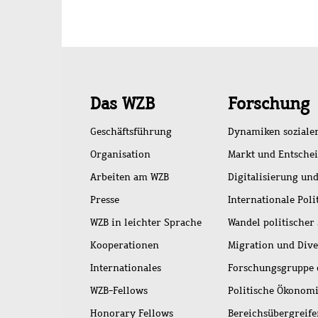
Schnellzugriff
Das WZB
Forschung
Geschäftsführung
Dynamiken soziale
Organisation
Markt und Entsche
Arbeiten am WZB
Digitalisierung und
Presse
Internationale Poli
WZB in leichter Sprache
Wandel politischer
Kooperationen
Migration und Dive
Internationales
Forschungsgruppe 
WZB-Fellows
Politische Ökonom
Honorary Fellows
Bereichsübergreif