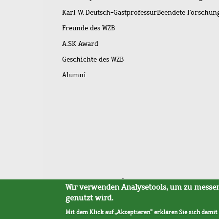
Karl W. Deutsch-Gastprofessur
Beendete Forschu
Freunde des WZB
A.SK Award
Geschichte des WZB
Alumni
Fußleistenmenü
Sitemap
Barrierefreiheit
Impressum
Datensc
Wir verwenden Analysetools, um zu messen,
genutzt wird.
Mit dem Klick auf „Akzeptieren“ erklären Sie sich damit