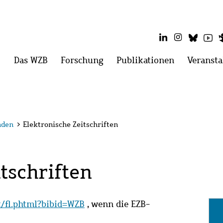
LinkedIn
Instagram
Blues
Yo
Hauptmenü
Das WZB
Menü
Forschung
Menü
Publikationen
Menü
Veransta
öffnen:
öffnen:
öffnen:
Das
Forschung
Publikatio
WZB
nden
>
Elektronische Zeitschriften
tschriften
it/fl.phtml?bibid=WZB
, wenn die EZB-