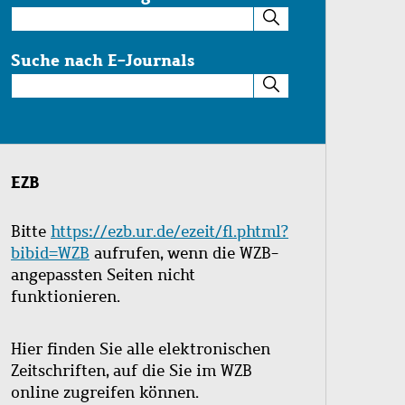
Suche
im
Katalog
Suche nach E-Journals
Suche
nach
E-
Journals
EZB
Bitte
https://ezb.ur.de/ezeit/fl.phtml?
bibid=WZB
aufrufen, wenn die WZB-
angepassten Seiten nicht
funktionieren.
Hier finden Sie alle elektronischen
Zeitschriften, auf die Sie im WZB
online zugreifen können.