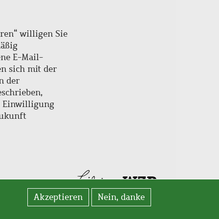
ren“ willigen Sie
mäßig
ne E-Mail-
en sich mit der
n der
schrieben,
e Einwilligung
Zukunft
Akzeptieren
Nein, danke