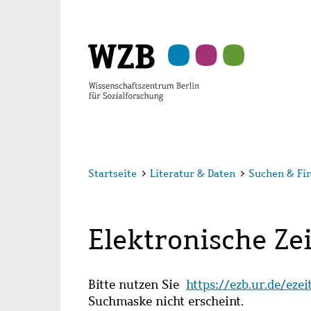
Zu
Zu
Zu
Zur
Zur
Hauptinhalt
Navigation
Suche
Sekundärnavigation
Fußzeile
springen
springen
springen
springen
springen
Startseite
>
Literatur & Daten
>
Suchen & Fi
Elektronische Zei
Bitte nutzen Sie
https://ezb.ur.de/eze
Suchmaske nicht erscheint.