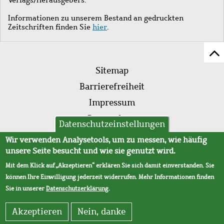
Informationen zu unserem Bestand an gedruckten
Zeitschriften finden Sie
hier
.
Z
Fußleistenmenü
Se
Sitemap
sc
Barrierefreiheit
Impressum
Datenschutz
Datenschutzeinstellungen
AVB
Wir verwenden Analysetools, um zu messen, wie häufig
unsere Seite besucht und wie sie genutzt wird.
Mit dem Klick auf „Akzeptieren“ erklären Sie sich damit einverstanden. Sie
können Ihre Einwilligung jederzeit widerrufen. Mehr Informationen finden
Sie in unserer
Datenschutzerklärung
.
Akzeptieren
Nein, danke