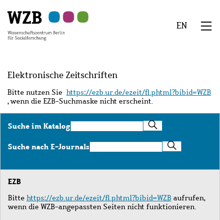
Zu
Zu
Zu
Zur
Zur
Hauptinhalt
Navigation
Suche
Sekundärnavigation
Fußzeile
EN
springen
springen
springen
springen
springen
We
Menü
Elektronische Zeitschriften
Bitte nutzen Sie
https://ezb.ur.de/ezeit/fl.phtml?bibid=WZB
, wenn die EZB-Suchmaske nicht erscheint.
Suche
Suche im Katalog
im
Katalog
Suche
Suche nach E-Journals
nach
E-
Journals
EZB
Bitte
https://ezb.ur.de/ezeit/fl.phtml?bibid=WZB
aufrufen,
wenn die WZB-angepassten Seiten nicht funktionieren.