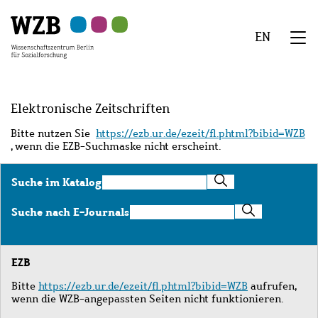
Zu
Zu
Zu
Zur
Zur
Hauptinhalt
Navigation
Suche
Sekundärnavigation
Fußzeile
EN
springen
springen
springen
springen
springen
We
Menü
Elektronische Zeitschriften
Bitte nutzen Sie
https://ezb.ur.de/ezeit/fl.phtml?bibid=WZB
, wenn die EZB-Suchmaske nicht erscheint.
Suche
Suche im Katalog
im
Katalog
Suche
Suche nach E-Journals
nach
E-
Journals
EZB
Bitte
https://ezb.ur.de/ezeit/fl.phtml?bibid=WZB
aufrufen,
wenn die WZB-angepassten Seiten nicht funktionieren.