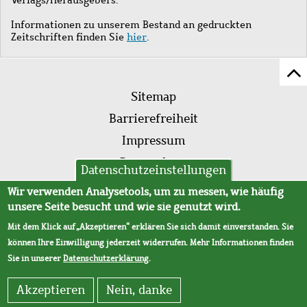
Informationen zu unserem Bestand an gedruckten
Zeitschriften finden Sie
hier
.
Z
Fußleistenmenü
Se
Sitemap
sc
Barrierefreiheit
Impressum
Datenschutz
Datenschutzeinstellungen
AVB
Wir verwenden Analysetools, um zu messen, wie häufig
unsere Seite besucht und wie sie genutzt wird.
Mit dem Klick auf „Akzeptieren“ erklären Sie sich damit einverstanden. Sie
können Ihre Einwilligung jederzeit widerrufen. Mehr Informationen finden
Sie in unserer
Datenschutzerklärung
.
Akzeptieren
Nein, danke