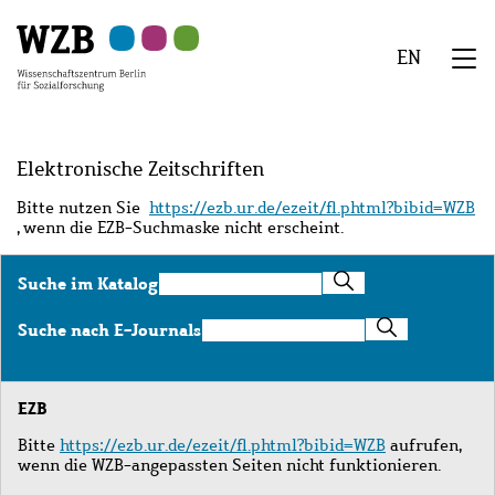
Zu
Zu
Zu
Zur
Zur
Hauptinhalt
Navigation
Suche
Sekundärnavigation
Fußzeile
EN
springen
springen
springen
springen
springen
We
Menü
Elektronische Zeitschriften
Bitte nutzen Sie
https://ezb.ur.de/ezeit/fl.phtml?bibid=WZB
, wenn die EZB-Suchmaske nicht erscheint.
Suche
Suche im Katalog
im
Katalog
Suche
Suche nach E-Journals
nach
E-
Journals
EZB
Bitte
https://ezb.ur.de/ezeit/fl.phtml?bibid=WZB
aufrufen,
wenn die WZB-angepassten Seiten nicht funktionieren.