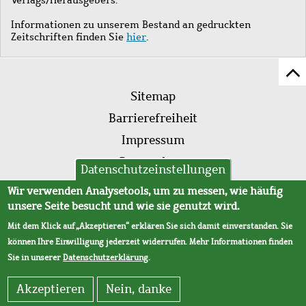
Informationen zu unserem Bestand an gedruckten
Zeitschriften finden Sie
hier
.
Z
Fußleistenmenü
Se
Sitemap
sc
Barrierefreiheit
Impressum
Datenschutz
Datenschutzeinstellungen
AVB
Wir verwenden Analysetools, um zu messen, wie häufig
unsere Seite besucht und wie sie genutzt wird.
Mit dem Klick auf „Akzeptieren“ erklären Sie sich damit einverstanden. Sie
können Ihre Einwilligung jederzeit widerrufen. Mehr Informationen finden
Sie in unserer
Datenschutzerklärung
.
Akzeptieren
Nein, danke