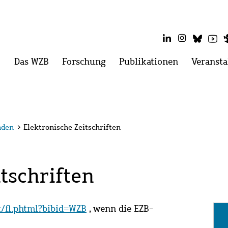
LinkedIn
Instagram
Blues
Yo
Hauptmenü
Das WZB
Menü
Forschung
Menü
Publikationen
Menü
Veransta
öffnen:
öffnen:
öffnen:
Das
Forschung
Publikatio
WZB
nden
>
Elektronische Zeitschriften
tschriften
it/fl.phtml?bibid=WZB
, wenn die EZB-