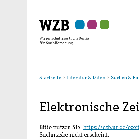
Zu
Zu
Zu
Zur
Zur
Hauptinhalt
Navigation
Suche
Sekundärnavigation
Fußzeile
springen
springen
springen
springen
springen
Startseite
>
Literatur & Daten
>
Suchen & Fi
Elektronische Zei
Bitte nutzen Sie
https://ezb.ur.de/eze
Suchmaske nicht erscheint.