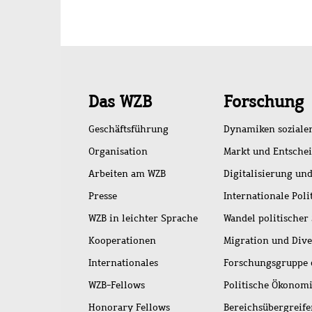
Schnellzugriff
Das WZB
Forschung
Geschäftsführung
Dynamiken soziale
Organisation
Markt und Entsche
Arbeiten am WZB
Digitalisierung und
Presse
Internationale Poli
WZB in leichter Sprache
Wandel politischer
Kooperationen
Migration und Dive
Internationales
Forschungsgruppe 
WZB-Fellows
Politische Ökonom
Honorary Fellows
Bereichsübergreif