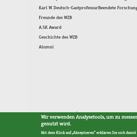
Karl W. Deutsch-Gastprofessur
Beendete Forschu
Freunde des WZB
A.SK Award
Geschichte des WZB
Alumni
Fußleistenmenü
Sitemap
Barrierefreiheit
Impressum
Datensc
Wir verwenden Analysetools, um zu messen,
genutzt wird.
Mit dem Klick auf „Akzeptieren“ erklären Sie sich damit