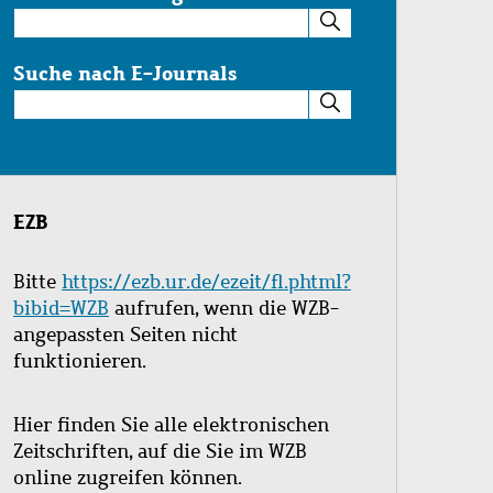
Suche
im
Katalog
Suche nach E-Journals
Suche
nach
E-
Journals
EZB
Bitte
https://ezb.ur.de/ezeit/fl.phtml?
bibid=WZB
aufrufen, wenn die WZB-
angepassten Seiten nicht
funktionieren.
Hier finden Sie alle elektronischen
Zeitschriften, auf die Sie im WZB
online zugreifen können.