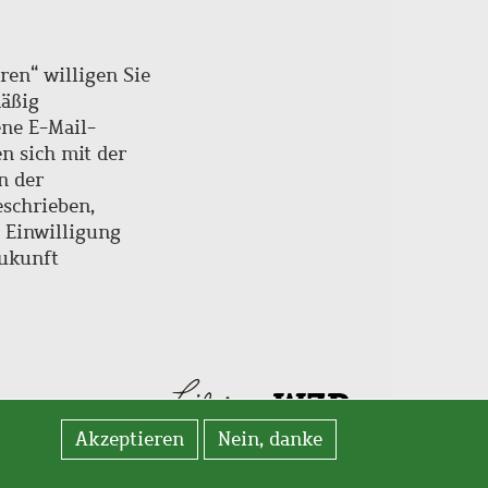
ren“ willigen Sie
mäßig
ne E-Mail-
en sich mit der
n der
schrieben,
e Einwilligung
Zukunft
Akzeptieren
Nein, danke