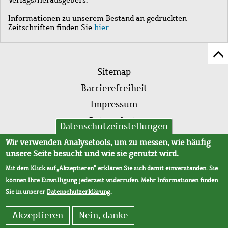
Informationen zu unserem Bestand an gedruckten
Zeitschriften finden Sie
hier
.
Z
Fußleistenmenü
Se
Sitemap
sc
Barrierefreiheit
Impressum
Datenschutz
Datenschutzeinstellungen
AVB
Wir verwenden Analysetools, um zu messen, wie häufig
unsere Seite besucht und wie sie genutzt wird.
Mit dem Klick auf „Akzeptieren“ erklären Sie sich damit einverstanden. Sie
können Ihre Einwilligung jederzeit widerrufen. Mehr Informationen finden
Sie in unserer
Datenschutzerklärung
.
Akzeptieren
Nein, danke