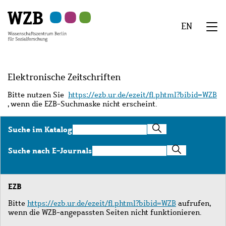
Zu
Zu
Zu
Zur
Zur
Hauptinhalt
Navigation
Suche
Sekundärnavigation
Fußzeile
EN
springen
springen
springen
springen
springen
We
Menü
Elektronische Zeitschriften
Bitte nutzen Sie
https://ezb.ur.de/ezeit/fl.phtml?bibid=WZB
, wenn die EZB-Suchmaske nicht erscheint.
Suche
Suche im Katalog
im
Katalog
Suche
Suche nach E-Journals
nach
E-
Journals
EZB
Bitte
https://ezb.ur.de/ezeit/fl.phtml?bibid=WZB
aufrufen,
wenn die WZB-angepassten Seiten nicht funktionieren.