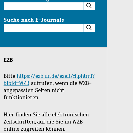
Suche
im
Katalog
Suche nach E-Journals
Suche
nach
E-
Journals
EZB
Bitte
https://ezb.ur.de/ezeit/fl.phtml?
bibid=WZB
aufrufen, wenn die WZB-
angepassten Seiten nicht
funktionieren.
Hier finden Sie alle elektronischen
Zeitschriften, auf die Sie im WZB
online zugreifen können.