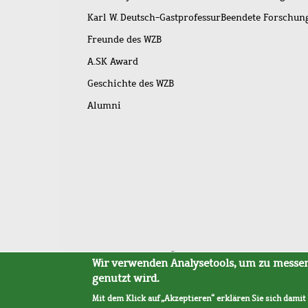
Karl W. Deutsch-Gastprofessur
Beendete Forschu
Freunde des WZB
A.SK Award
Geschichte des WZB
Alumni
Fußleistenmenü
Sitemap
Barrierefreiheit
Impressum
Datensc
Wir verwenden Analysetools, um zu messen,
genutzt wird.
Mit dem Klick auf „Akzeptieren“ erklären Sie sich damit