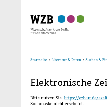
Zu
Zu
Zu
Zur
Zur
Hauptinhalt
Navigation
Suche
Sekundärnavigation
Fußzeile
springen
springen
springen
springen
springen
Startseite
>
Literatur & Daten
>
Suchen & Fi
Elektronische Zei
Bitte nutzen Sie
https://ezb.ur.de/eze
Suchmaske nicht erscheint.