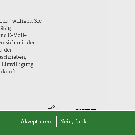
ren“ willigen Sie
mäßig
ne E-Mail-
en sich mit der
n der
schrieben,
e Einwilligung
Zukunft
Akzeptieren
Nein, danke