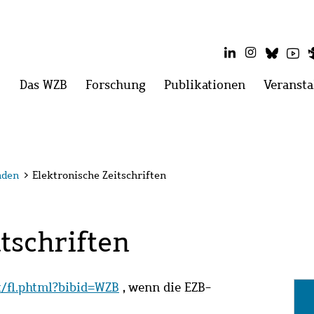
LinkedIn
Instagram
Blues
Yo
Hauptmenü
Das WZB
Menü
Forschung
Menü
Publikationen
Menü
Veransta
öffnen:
öffnen:
öffnen:
Das
Forschung
Publikatio
WZB
nden
>
Elektronische Zeitschriften
tschriften
it/fl.phtml?bibid=WZB
, wenn die EZB-