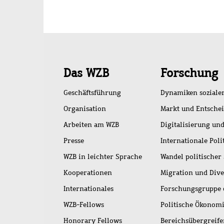
Schnellzugriff
Das WZB
Forschung
Geschäftsführung
Dynamiken soziale
Organisation
Markt und Entsche
Arbeiten am WZB
Digitalisierung und
Presse
Internationale Poli
WZB in leichter Sprache
Wandel politischer
Kooperationen
Migration und Dive
Internationales
Forschungsgruppe 
WZB-Fellows
Politische Ökonom
Honorary Fellows
Bereichsübergreif