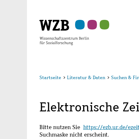
Zu
Zu
Zu
Zur
Zur
Hauptinhalt
Navigation
Suche
Sekundärnavigation
Fußzeile
springen
springen
springen
springen
springen
Startseite
>
Literatur & Daten
>
Suchen & Fi
Elektronische Zei
Bitte nutzen Sie
https://ezb.ur.de/eze
Suchmaske nicht erscheint.