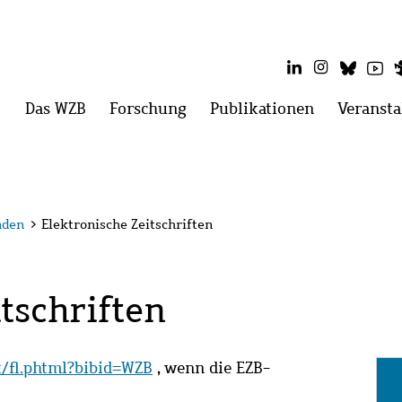
LinkedIn
Instagram
Blues
Yo
Hauptmenü
Das WZB
Menü
Forschung
Menü
Publikationen
Menü
Veransta
öffnen:
öffnen:
öffnen:
Das
Forschung
Publikatio
WZB
nden
>
Elektronische Zeitschriften
tschriften
it/fl.phtml?bibid=WZB
, wenn die EZB-