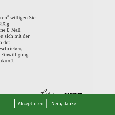
ren“ willigen Sie
mäßig
ne E-Mail-
en sich mit der
n der
schrieben,
e Einwilligung
Zukunft
Akzeptieren
Nein, danke