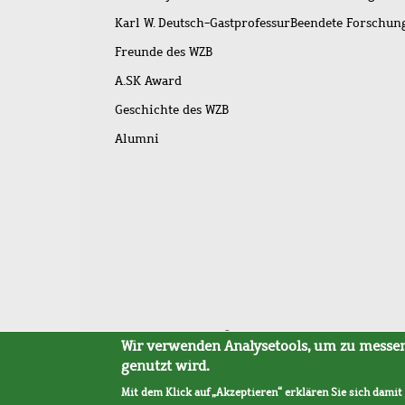
Karl W. Deutsch-Gastprofessur
Beendete Forschu
Freunde des WZB
A.SK Award
Geschichte des WZB
Alumni
Fußleistenmenü
Sitemap
Barrierefreiheit
Impressum
Datensc
Wir verwenden Analysetools, um zu messen,
genutzt wird.
Mit dem Klick auf „Akzeptieren“ erklären Sie sich damit