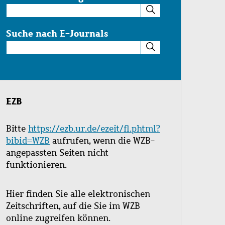
Suche
im
Katalog
Suche nach E-Journals
Suche
nach
E-
Journals
EZB
Bitte
https://ezb.ur.de/ezeit/fl.phtml?
bibid=WZB
aufrufen, wenn die WZB-
angepassten Seiten nicht
funktionieren.
Hier finden Sie alle elektronischen
Zeitschriften, auf die Sie im WZB
online zugreifen können.