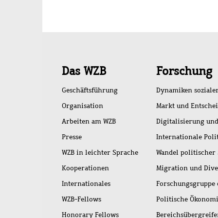
Schnellzugriff
Das WZB
Forschung
Geschäftsführung
Dynamiken soziale
Organisation
Markt und Entsche
Arbeiten am WZB
Digitalisierung und
Presse
Internationale Poli
WZB in leichter Sprache
Wandel politischer
Kooperationen
Migration und Dive
Internationales
Forschungsgruppe 
WZB-Fellows
Politische Ökonom
Honorary Fellows
Bereichsübergreif