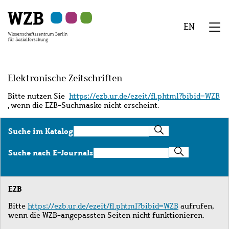
Zu
Zu
Zu
Zur
Zur
Hauptinhalt
Navigation
Suche
Sekundärnavigation
Fußzeile
EN
springen
springen
springen
springen
springen
We
Menü
Elektronische Zeitschriften
Bitte nutzen Sie
https://ezb.ur.de/ezeit/fl.phtml?bibid=WZB
, wenn die EZB-Suchmaske nicht erscheint.
Suche
Suche im Katalog
im
Katalog
Suche
Suche nach E-Journals
nach
E-
Journals
EZB
Bitte
https://ezb.ur.de/ezeit/fl.phtml?bibid=WZB
aufrufen,
wenn die WZB-angepassten Seiten nicht funktionieren.