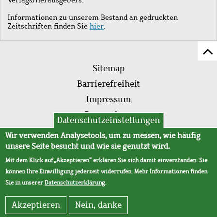
Informationen zu unserem Bestand an gedruckten
Zeitschriften finden Sie
hier
.
Z
Fußleistenmenü
Se
Sitemap
sc
Barrierefreiheit
Impressum
Datenschutz
Datenschutzeinstellungen
AVB
Wir verwenden Analysetools, um zu messen, wie häufig
unsere Seite besucht und wie sie genutzt wird.
Mit dem Klick auf „Akzeptieren“ erklären Sie sich damit einverstanden. Sie
können Ihre Einwilligung jederzeit widerrufen. Mehr Informationen finden
Sie in unserer
Datenschutzerklärung
.
Akzeptieren
Nein, danke