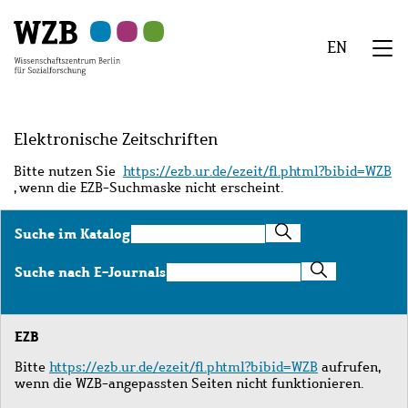
Zu
Zu
Zu
Zur
Zur
Hauptinhalt
Navigation
Suche
Sekundärnavigation
Fußzeile
EN
springen
springen
springen
springen
springen
We
Menü
Elektronische Zeitschriften
Bitte nutzen Sie
https://ezb.ur.de/ezeit/fl.phtml?bibid=WZB
, wenn die EZB-Suchmaske nicht erscheint.
Suche
Suche im Katalog
im
Katalog
Suche
Suche nach E-Journals
nach
E-
Journals
EZB
Bitte
https://ezb.ur.de/ezeit/fl.phtml?bibid=WZB
aufrufen,
wenn die WZB-angepassten Seiten nicht funktionieren.