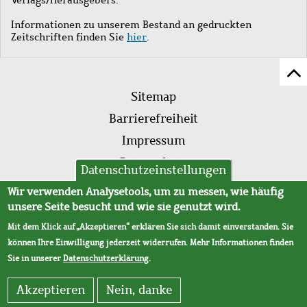
Informationen zu unserem Bestand an gedruckten
Zeitschriften finden Sie
hier
.
Z
Fußleistenmenü
Se
Sitemap
sc
Barrierefreiheit
Impressum
Datenschutz
Datenschutzeinstellungen
AVB
Wir verwenden Analysetools, um zu messen, wie häufig
unsere Seite besucht und wie sie genutzt wird.
Mit dem Klick auf „Akzeptieren“ erklären Sie sich damit einverstanden. Sie
können Ihre Einwilligung jederzeit widerrufen. Mehr Informationen finden
Sie in unserer
Datenschutzerklärung
.
Akzeptieren
Nein, danke