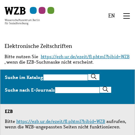
Zu
Zu
Zu
Zur
Zur
Hauptinhalt
Navigation
Suche
Sekundärnavigation
Fußzeile
EN
springen
springen
springen
springen
springen
We
Menü
Elektronische Zeitschriften
Bitte nutzen Sie
https://ezb.ur.de/ezeit/fl.phtml?bibid=WZB
, wenn die EZB-Suchmaske nicht erscheint.
Suche
Suche im Katalog
im
Katalog
Suche
Suche nach E-Journals
nach
E-
Journals
EZB
Bitte
https://ezb.ur.de/ezeit/fl.phtml?bibid=WZB
aufrufen,
wenn die WZB-angepassten Seiten nicht funktionieren.