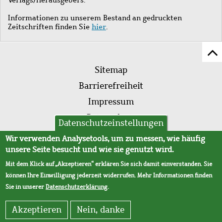
Informationen zu unserem Bestand an gedruckten
Zeitschriften finden Sie
hier
.
Z
Fußleistenmenü
Se
Sitemap
sc
Barrierefreiheit
Impressum
Datenschutz
Datenschutzeinstellungen
AVB
Wir verwenden Analysetools, um zu messen, wie häufig
unsere Seite besucht und wie sie genutzt wird.
Mit dem Klick auf „Akzeptieren“ erklären Sie sich damit einverstanden. Sie
können Ihre Einwilligung jederzeit widerrufen. Mehr Informationen finden
Sie in unserer
Datenschutzerklärung
.
Akzeptieren
Nein, danke