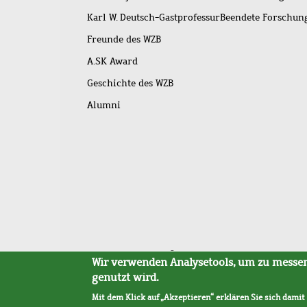
Karl W. Deutsch-Gastprofessur
Beendete Forschu
Freunde des WZB
A.SK Award
Geschichte des WZB
Alumni
Fußleistenmenü
Sitemap
Barrierefreiheit
Impressum
Datensc
Wir verwenden Analysetools, um zu messen,
genutzt wird.
Mit dem Klick auf „Akzeptieren“ erklären Sie sich damit