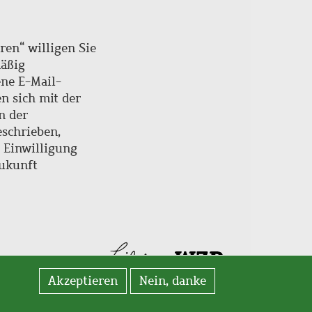
ren“ willigen Sie
mäßig
ne E-Mail-
en sich mit der
n der
schrieben,
e Einwilligung
Zukunft
Akzeptieren
Nein, danke