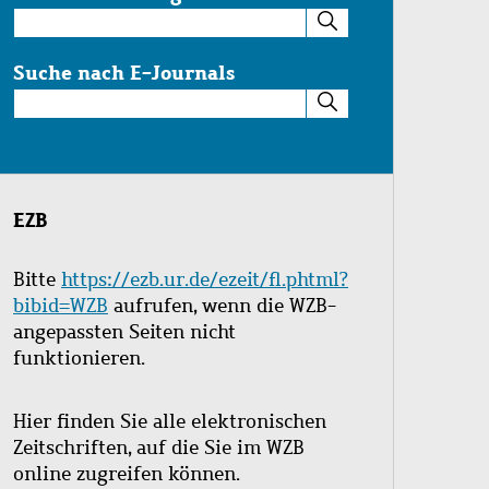
Suche
im
Katalog
Suche nach E-Journals
Suche
nach
E-
Journals
EZB
Bitte
https://ezb.ur.de/ezeit/fl.phtml?
bibid=WZB
aufrufen, wenn die WZB-
angepassten Seiten nicht
funktionieren.
Hier finden Sie alle elektronischen
Zeitschriften, auf die Sie im WZB
online zugreifen können.