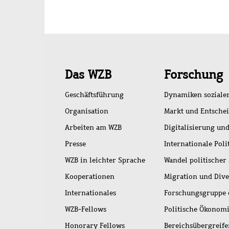
Schnellzugriff
Das WZB
Forschung
Geschäftsführung
Dynamiken soziale
Organisation
Markt und Entsche
Arbeiten am WZB
Digitalisierung und
Presse
Internationale Poli
WZB in leichter Sprache
Wandel politischer
Kooperationen
Migration und Dive
Internationales
Forschungsgruppe 
WZB-Fellows
Politische Ökonom
Honorary Fellows
Bereichsübergreif