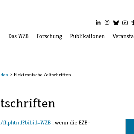
LinkedIn
Instagram
Blues
Yo
Hauptmenü
Das WZB
Menü
Forschung
Menü
Publikationen
Menü
Veransta
öffnen:
öffnen:
öffnen:
Das
Forschung
Publikatio
WZB
nden
>
Elektronische Zeitschriften
tschriften
it/fl.phtml?bibid=WZB
, wenn die EZB-