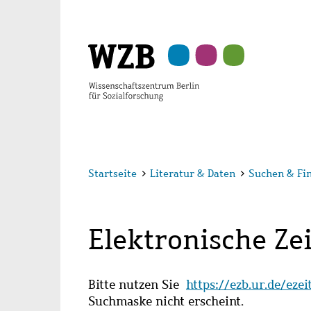
Zu
Zu
Zu
Zur
Zur
Hauptinhalt
Navigation
Suche
Sekundärnavigation
Fußzeile
springen
springen
springen
springen
springen
Startseite
>
Literatur & Daten
>
Suchen & Fi
Elektronische Zei
Bitte nutzen Sie
https://ezb.ur.de/eze
Suchmaske nicht erscheint.