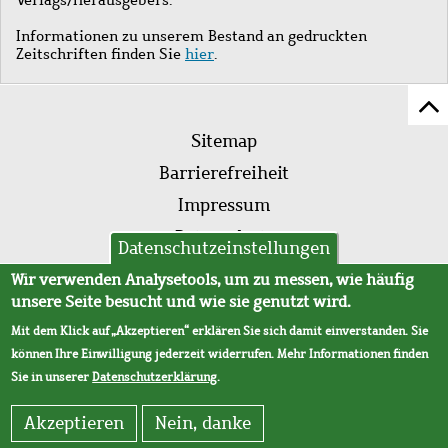
Informationen zu unserem Bestand an gedruckten
Zeitschriften finden Sie
hier
.
Z
Fußleistenmenü
Se
Sitemap
sc
Barrierefreiheit
Impressum
Datenschutz
Datenschutzeinstellungen
AVB
Wir verwenden Analysetools, um zu messen, wie häufig
unsere Seite besucht und wie sie genutzt wird.
Mit dem Klick auf „Akzeptieren“ erklären Sie sich damit einverstanden. Sie
können Ihre Einwilligung jederzeit widerrufen. Mehr Informationen finden
Sie in unserer
Datenschutzerklärung
.
Akzeptieren
Nein, danke