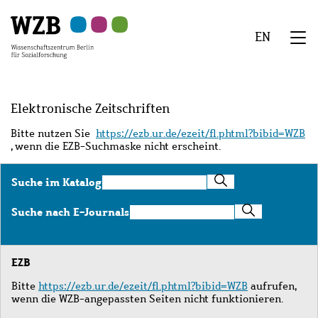
Zu
Zu
Zu
Zur
Zur
Hauptinhalt
Navigation
Suche
Sekundärnavigation
Fußzeile
EN
springen
springen
springen
springen
springen
We
Menü
Elektronische Zeitschriften
Bitte nutzen Sie
https://ezb.ur.de/ezeit/fl.phtml?bibid=WZB
, wenn die EZB-Suchmaske nicht erscheint.
Suche
Suche im Katalog
im
Katalog
Suche
Suche nach E-Journals
nach
E-
Journals
EZB
Bitte
https://ezb.ur.de/ezeit/fl.phtml?bibid=WZB
aufrufen,
wenn die WZB-angepassten Seiten nicht funktionieren.