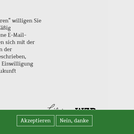
ren“ willigen Sie
mäßig
ne E-Mail-
en sich mit der
n der
schrieben,
e Einwilligung
Zukunft
Akzeptieren
Nein, danke