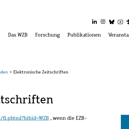
LinkedIn
Instagram
Blues
Yo
Hauptmenü
Das WZB
Menü
Forschung
Menü
Publikationen
Menü
Veransta
öffnen:
öffnen:
öffnen:
Das
Forschung
Publikatio
WZB
nden
>
Elektronische Zeitschriften
tschriften
it/fl.phtml?bibid=WZB
, wenn die EZB-