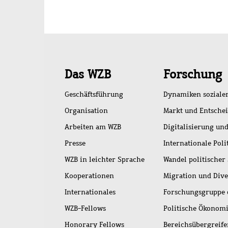
Schnellzugriff
Das WZB
Forschung
Geschäftsführung
Dynamiken soziale
Organisation
Markt und Entsche
Arbeiten am WZB
Digitalisierung und
Presse
Internationale Poli
WZB in leichter Sprache
Wandel politischer
Kooperationen
Migration und Dive
Internationales
Forschungsgruppe 
WZB-Fellows
Politische Ökonom
Honorary Fellows
Bereichsübergreif