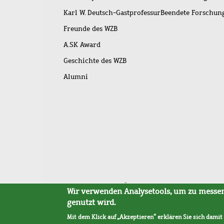
Karl W. Deutsch-Gastprofessur
Beendete Forschu
Freunde des WZB
A.SK Award
Geschichte des WZB
Alumni
Fußleistenmenü
Sitemap
Barrierefreiheit
Impressum
Datensc
Wir verwenden Analysetools, um zu messen,
genutzt wird.
Mit dem Klick auf „Akzeptieren“ erklären Sie sich damit