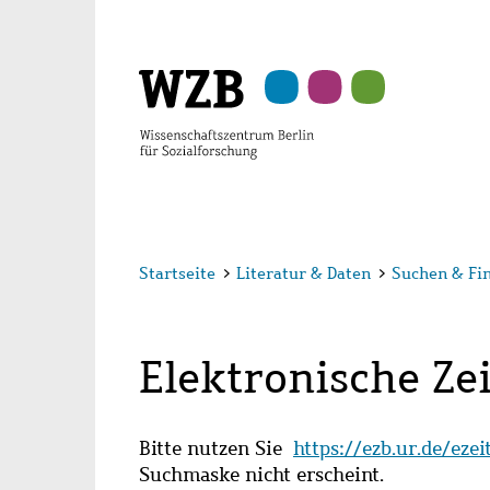
Zu
Zu
Zu
Zur
Zur
Hauptinhalt
Navigation
Suche
Sekundärnavigation
Fußzeile
springen
springen
springen
springen
springen
Startseite
>
Literatur & Daten
>
Suchen & Fi
Elektronische Zei
Bitte nutzen Sie
https://ezb.ur.de/eze
Suchmaske nicht erscheint.