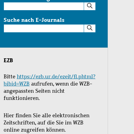
Suche
im
Katalog
Suche nach E-Journals
Suche
nach
E-
Journals
EZB
Bitte
https://ezb.ur.de/ezeit/fl.phtml?
bibid=WZB
aufrufen, wenn die WZB-
angepassten Seiten nicht
funktionieren.
Hier finden Sie alle elektronischen
Zeitschriften, auf die Sie im WZB
online zugreifen können.