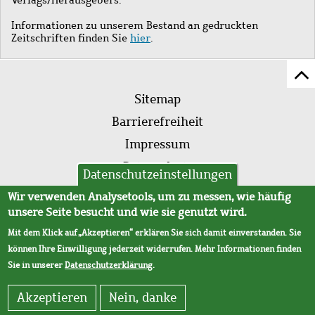
Informationen zu unserem Bestand an gedruckten
Zeitschriften finden Sie
hier
.
Z
Fußleistenmenü
Se
Sitemap
sc
Barrierefreiheit
Impressum
Datenschutz
Datenschutzeinstellungen
AVB
Wir verwenden Analysetools, um zu messen, wie häufig
unsere Seite besucht und wie sie genutzt wird.
Mit dem Klick auf „Akzeptieren“ erklären Sie sich damit einverstanden. Sie
können Ihre Einwilligung jederzeit widerrufen. Mehr Informationen finden
Sie in unserer
Datenschutzerklärung
.
Akzeptieren
Nein, danke