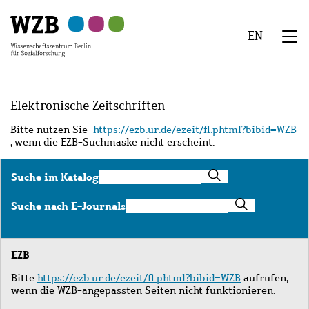
Zu
Zu
Zu
Zur
Zur
Hauptinhalt
Navigation
Suche
Sekundärnavigation
Fußzeile
EN
springen
springen
springen
springen
springen
We
Menü
Elektronische Zeitschriften
Bitte nutzen Sie
https://ezb.ur.de/ezeit/fl.phtml?bibid=WZB
, wenn die EZB-Suchmaske nicht erscheint.
Suche
Suche im Katalog
im
Katalog
Suche
Suche nach E-Journals
nach
E-
Journals
EZB
Bitte
https://ezb.ur.de/ezeit/fl.phtml?bibid=WZB
aufrufen,
wenn die WZB-angepassten Seiten nicht funktionieren.