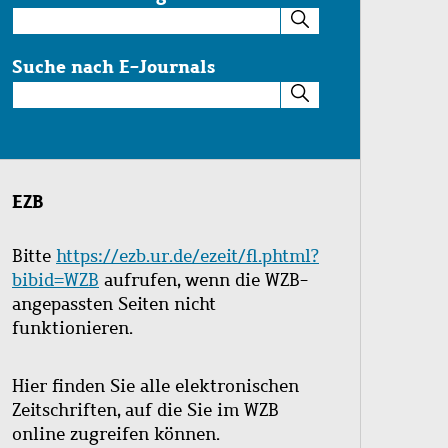
Suche
im
Katalog
Suche nach E-Journals
Suche
nach
E-
Journals
EZB
Bitte
https://ezb.ur.de/ezeit/fl.phtml?
bibid=WZB
aufrufen, wenn die WZB-
angepassten Seiten nicht
funktionieren.
Hier finden Sie alle elektronischen
Zeitschriften, auf die Sie im WZB
online zugreifen können.