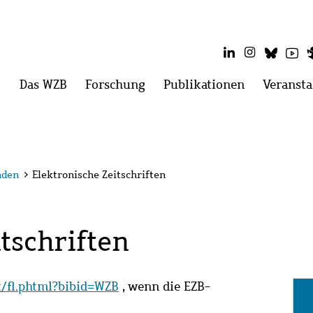
LinkedIn
Instagram
Blues
Yo
Hauptmenü
Das WZB
Menü
Forschung
Menü
Publikationen
Menü
Veransta
öffnen:
öffnen:
öffnen:
Das
Forschung
Publikatio
WZB
nden
>
Elektronische Zeitschriften
tschriften
it/fl.phtml?bibid=WZB
, wenn die EZB-