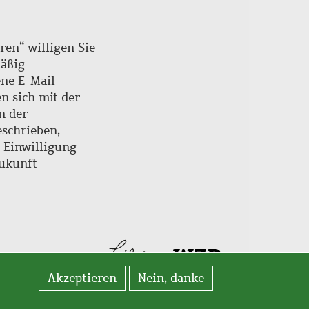
ren“ willigen Sie
mäßig
ne E-Mail-
en sich mit der
n der
schrieben,
e Einwilligung
Zukunft
Akzeptieren
Nein, danke