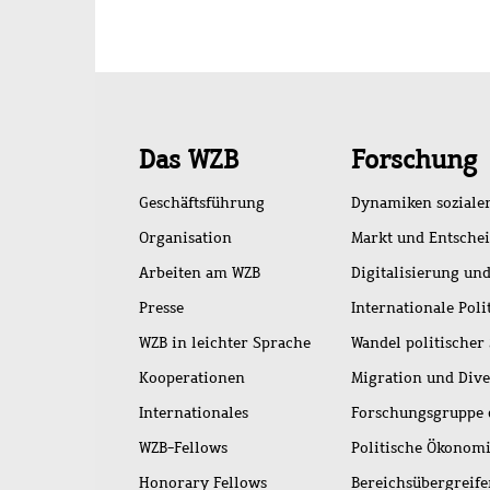
Schnellzugriff
Das WZB
Forschung
Geschäftsführung
Dynamiken soziale
Organisation
Markt und Entsche
Arbeiten am WZB
Digitalisierung und
Presse
Internationale Poli
WZB in leichter Sprache
Wandel politischer
Kooperationen
Migration und Dive
Internationales
Forschungsgruppe 
WZB-Fellows
Politische Ökonom
Honorary Fellows
Bereichsübergreif