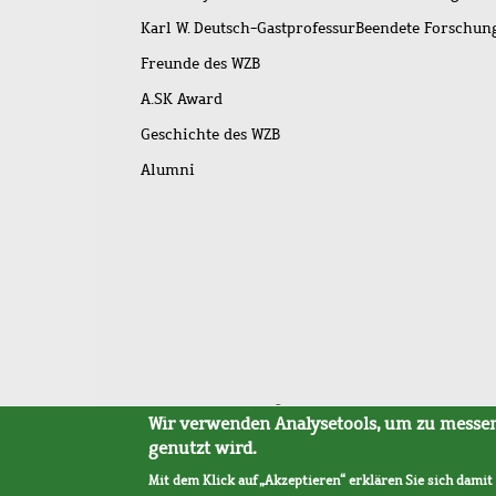
Karl W. Deutsch-Gastprofessur
Beendete Forschu
Freunde des WZB
A.SK Award
Geschichte des WZB
Alumni
Fußleistenmenü
Sitemap
Barrierefreiheit
Impressum
Datensc
Wir verwenden Analysetools, um zu messen,
genutzt wird.
Mit dem Klick auf „Akzeptieren“ erklären Sie sich damit