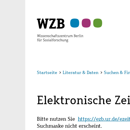
Zu
Zu
Zu
Zur
Zur
Hauptinhalt
Navigation
Suche
Sekundärnavigation
Fußzeile
springen
springen
springen
springen
springen
Startseite
>
Literatur & Daten
>
Suchen & Fi
Elektronische Zei
Bitte nutzen Sie
https://ezb.ur.de/eze
Suchmaske nicht erscheint.