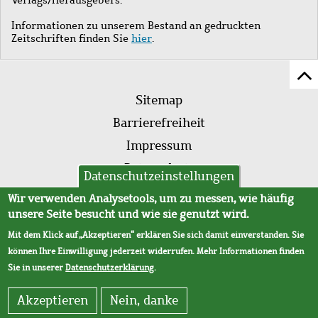
Informationen zu unserem Bestand an gedruckten
Zeitschriften finden Sie
hier
.
Z
Fußleistenmenü
Se
Sitemap
sc
Barrierefreiheit
Impressum
Datenschutz
Datenschutzeinstellungen
AVB
Wir verwenden Analysetools, um zu messen, wie häufig
unsere Seite besucht und wie sie genutzt wird.
Mit dem Klick auf „Akzeptieren“ erklären Sie sich damit einverstanden. Sie
können Ihre Einwilligung jederzeit widerrufen. Mehr Informationen finden
Sie in unserer
Datenschutzerklärung
.
Akzeptieren
Nein, danke