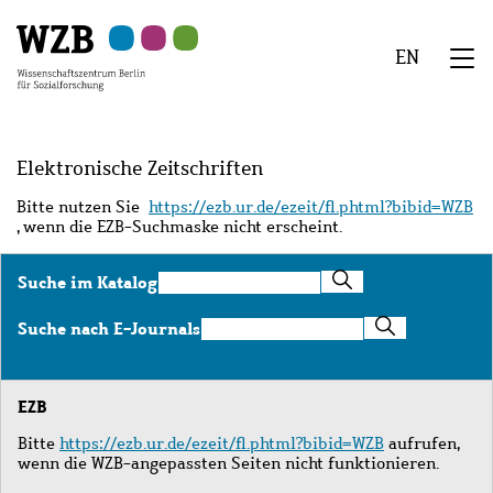
Zu
Zu
Zu
Zur
Zur
Hauptinhalt
Navigation
Suche
Sekundärnavigation
Fußzeile
EN
springen
springen
springen
springen
springen
We
Menü
Elektronische Zeitschriften
Bitte nutzen Sie
https://ezb.ur.de/ezeit/fl.phtml?bibid=WZB
, wenn die EZB-Suchmaske nicht erscheint.
Suche
Suche im Katalog
im
Katalog
Suche
Suche nach E-Journals
nach
E-
Journals
EZB
Bitte
https://ezb.ur.de/ezeit/fl.phtml?bibid=WZB
aufrufen,
wenn die WZB-angepassten Seiten nicht funktionieren.