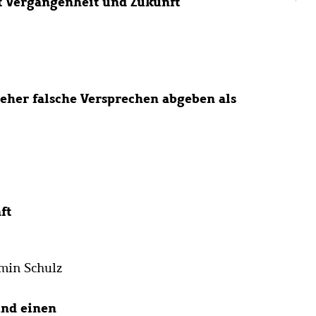
gt Vergangenheit und Zukunft
eher falsche Versprechen abgeben als
ft
min Schulz
und einen