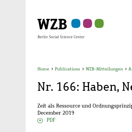
Skip
Skip
Skip
Skip
Skip
to
to
to
to
to
main
navigation
search
second
footer
content
navigation
Home
>
Publications
>
WZB-Mitteilungen
>
A
Nr. 166: Haben, 
Zeit als Ressource und Ordnungsprinzi
December 2019
PDF