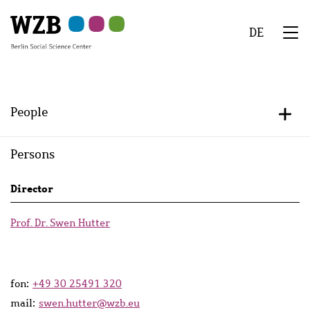
Skip
Skip
Skip
Skip
Skip
to
to
to
to
to
DE
main
navigation
search
second
footer
We
content
navigation
Menu
People
+/-
Persons
Persons
Director
lists
Prof. Dr. Swen Hutter
fon:
+49 30 25491 320
mail:
swen.hutter@wzb.eu