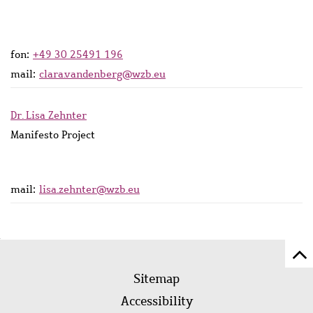
fon:
+49 30 25491 196
mail:
clara.vandenberg@wzb.eu
Dr. Lisa Zehnter
Manifesto Project
mail:
lisa.zehnter@wzb.eu
Sc
Footer
to
Sitemap
menu
to
Accessibility
of