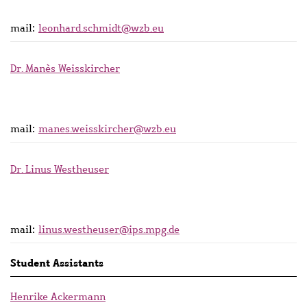
mail:
leonhard.schmidt@wzb.eu
Dr. Manès Weisskircher
mail:
manes.weisskircher@wzb.eu
Dr. Linus Westheuser
mail:
linus.westheuser@ips.mpg.de
Student Assistants
Henrike Ackermann