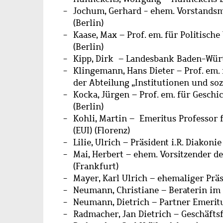
Jochum, Gerhard - ehem. Vorstandsm
(Berlin)
Kaase, Max – Prof. em. für Politisch
(Berlin)
Kipp, Dirk – Landesbank Baden-Wü
Klingemann, Hans Dieter – Prof. em. 
der Abteilung „Institutionen und so
Kocka, Jürgen – Prof. em. für Gesch
(Berlin)
Kohli, Martin – Emeritus Professor f
(EUI) (Florenz)
Lilie, Ulrich – Präsident i.R. Diakon
Mai, Herbert – ehem. Vorsitzender d
(Frankfurt)
Mayer, Karl Ulrich – ehemaliger Präs
Neumann, Christiane – Beraterin im
Neumann, Dietrich – Partner Emeritu
Radmacher, Jan Dietrich – Geschäft