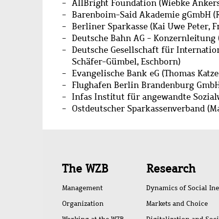
AllBright Foundation (Wiebke Ankerse
Barenboim-Said Akademie gGmbH (Re
Berliner Sparkasse (Kai Uwe Peter, F
Deutsche Bahn AG - Konzernleitung (
Deutsche Gesellschaft für Internati
Schäfer-Gümbel, Eschborn)
Evangelische Bank eG (Thomas Katze
Flughafen Berlin Brandenburg GmbH 
Infas Institut für angewandte Sozia
Ostdeutscher Sparkassenverband (Ma
Quick
The WZB
Research
access
Management
Dynamics of Social Ine
Organization
Markets and Choice