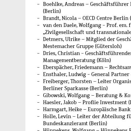
Boehlke, Andreas – Geschäftsführer
(Berlin)
Brandt, Nicola – OECD Centre Berlin 
van den Daele, Wolfgang - Prof. em. 
„Zivilgesellschaft und transnationa
Detmers, Ulrike – Mitglied der Gesc
Mestemacher Gruppe (Gütersloh)
Dries, Christian - Geschäftsführender
Managementberatung (Köln)
Eberspächer, Friedemann – Rechtsanw
Ensthaler, Ludwig - General Partner 
Freiberger, Thorsten – Leiter Organ
Berliner Sparkasse (Berlin)
Gibowski, Wolfgang – Beratung & Ko
Haesler, Jakob – Proflie Investment (
Harmgart, Heike
– Europäische Bank
Holle, Levin –
Leiter der Abteilung f
Bundeskanzleramt
(Berlin)
Hünnekens, Wolfgang – Hünnekens B