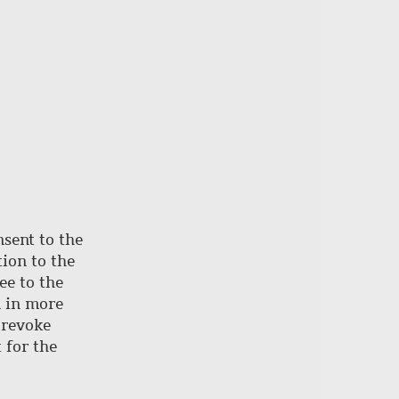
nsent to the
ion to the
ee to the
d in more
 revoke
 for the