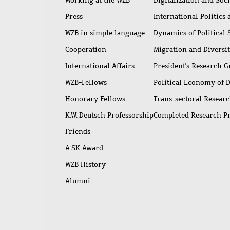
Working at the WZB
Digitalization and Soc
Press
International Politics
WZB in simple language
Dynamics of Political
Cooperation
Migration and Diversi
International Affairs
President's Research 
WZB-Fellows
Political Economy of 
Honorary Fellows
Trans-sectoral Resear
K.W. Deutsch Professorship
Completed Research P
Friends
A.SK Award
WZB History
Alumni