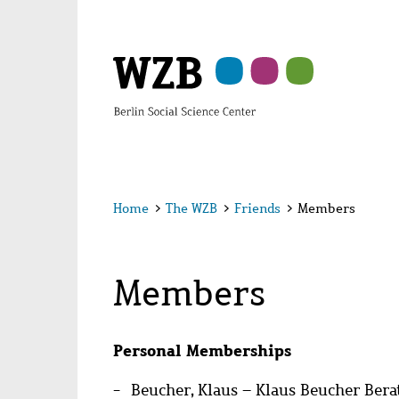
Skip
Skip
Skip
Skip
Skip
to
to
to
to
to
main
navigation
search
second
footer
content
navigation
Home
>
The WZB
>
Friends
>
Members
Members
Personal Memberships
Beucher, Klaus – Klaus Beucher Bera