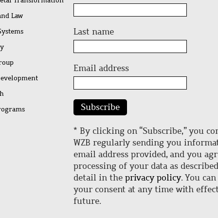
ietal Transformation
 and Law
Last name
 Systems
ty
Group
Email address
Development
ch
Subscribe
rograms
* By clicking on “Subscribe,” you co
WZB regularly sending you informat
email address provided, and you agr
processing of your data as describe
detail in the
privacy policy
. You can
your consent at any time with effect
future.