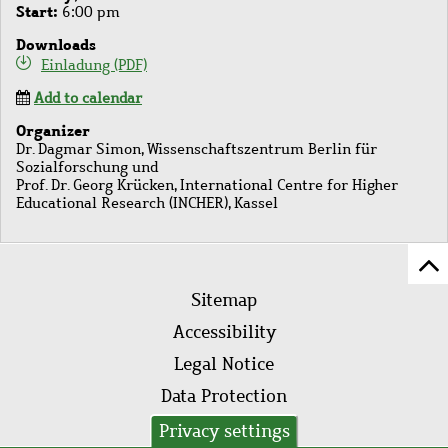
Start
6:00 pm
Downloads
Einladung (PDF)
Add to calendar
Organizer
Dr. Dagmar Simon, Wissenschaftszentrum Berlin für
Sozialforschung und
Prof. Dr. Georg Krücken, International Centre for Higher
Educational Research (INCHER), Kassel
Sc
Footer
to
Sitemap
menu
to
Accessibility
of
Legal Notice
pa
Data Protection
AVB
Privacy settings