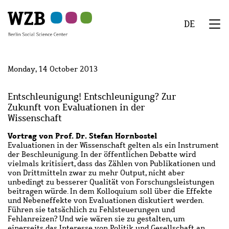
Skip
Skip
Skip
Skip
Skip
to
to
to
to
to
DE
main
navigation
search
second
footer
We
content
navigation
Menu
Monday, 14 October 2013
Entschleunigung! Entschleunigung? Zur
Zukunft von Evaluationen in der
Wissenschaft
Vortrag von Prof. Dr. Stefan Hornbostel
Evaluationen in der Wissenschaft gelten als ein Instrument
der Beschleunigung. In der öffentlichen Debatte wird
vielmals kritisiert, dass das Zählen von Publikationen und
von Drittmitteln zwar zu mehr Output, nicht aber
unbedingt zu besserer Qualität von Forschungsleistungen
beitragen würde. In dem Kolloquium soll über die Effekte
und Nebeneffekte von Evaluationen diskutiert werden.
Führen sie tatsächlich zu Fehlsteuerungen und
Fehlanreizen? Und wie wären sie zu gestalten, um
einerseits das Interesse von Politik und Gesellschaft an