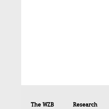
Quick
The WZB
Research