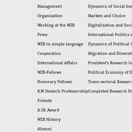
access
Management
Dynamics of Social Ine
Organization
Markets and Choice
Working at the WZB
Digitalization and Soc
Press
International Politics
WZB in simple language
Dynamics of Political
Cooperation
Migration and Diversi
International Affairs
President's Research 
WZB-Fellows
Political Economy of 
Honorary Fellows
Trans-sectoral Resear
K.W. Deutsch Professorship
Completed Research P
Friends
A.SK Award
WZB History
Alumni