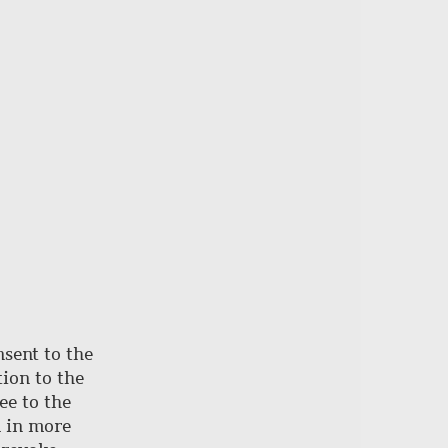
of
page
nsent to the
ion to the
ee to the
d in more