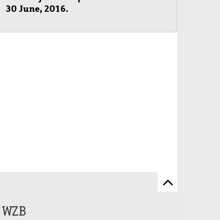
30 June, 2016.
Scroll
to
e WZB
top