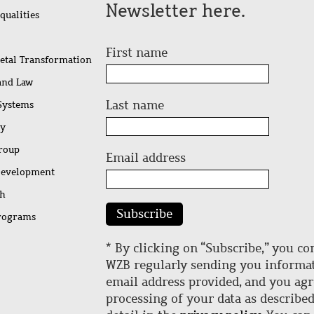
Newsletter here.
qualities
First name
ietal Transformation
 and Law
Last name
 Systems
ty
Group
Email address
Development
ch
Subscribe
rograms
* By clicking on “Subscribe,” you co
WZB regularly sending you informat
email address provided, and you agr
processing of your data as describe