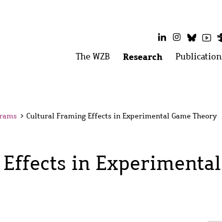
LinkedIn
Instagram
Bluesk
Yo
Main
The WZB
Open
Research
Open
Publication
menu:
menu:
menu
The
Research
WZB
grams
>
Cultural Framing Effects in Experimental Game Theory
 Effects in Experimenta