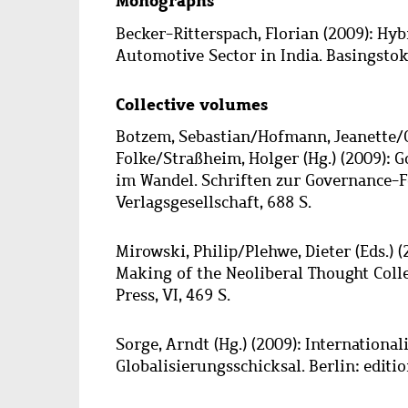
Monographs
Becker-Ritterspach, Florian
(2009): Hyb
Automotive Sector in India. Basingstok
Collective volumes
Botzem, Sebastian
/
Hofmann, Jeanette
/
Folke
/
Straßheim, Holger
(Hg.) (2009): 
im Wandel. Schriften zur Governance-
Verlagsgesellschaft, 688 S.
Mirowski, Philip
/
Plehwe, Dieter
(Eds.) 
Making of the Neoliberal Thought Coll
Press, VI, 469 S.
Sorge, Arndt
(Hg.) (2009): Internationa
Globalisierungsschicksal. Berlin: editio