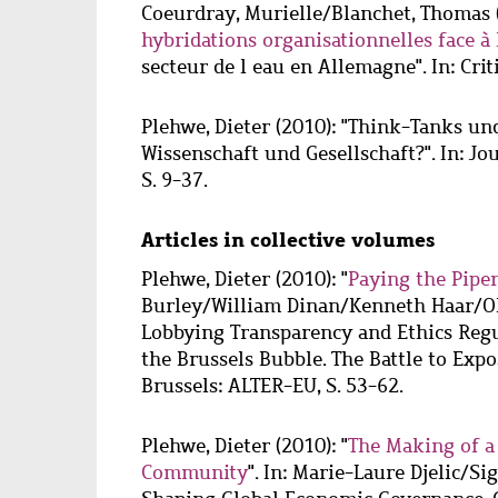
Coeurdray, Murielle
/
Blanchet, Thomas
hybridations organisationnelles face à
secteur de l eau en Allemagne". In: Crit
Plehwe, Dieter
(2010): "Think-Tanks und
Wissenschaft und Gesellschaft?". In: Jou
S. 9-37.
Articles in collective volumes
Plehwe, Dieter
(2010): "
Paying the Pipe
Burley/William Dinan/Kenneth Haar/Ol
Lobbying Transparency and Ethics Regul
the Brussels Bubble. The Battle to Expo
Brussels: ALTER-EU, S. 53-62.
Plehwe, Dieter
(2010): "
The Making of a
Community
". In: Marie-Laure Djelic/S