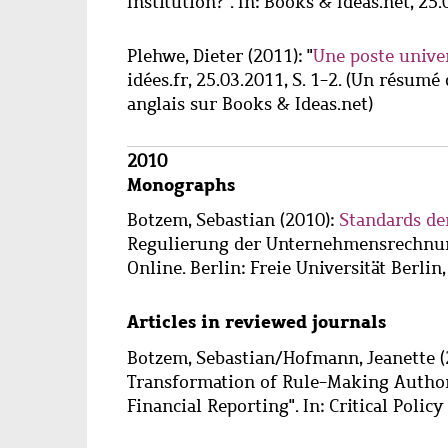
Institution?". In: Books & Ideas.net, 25.
Plehwe, Dieter
(2011): "
Une poste unive
idées.fr, 25.03.2011, S. 1-2. (Un résumé 
anglais sur Books & Ideas.net)
2010
Monographs
Botzem, Sebastian
(2010):
Standards de
Regulierung der Unternehmensrechnung
Online. Berlin: Freie Universität Berlin,
Articles in reviewed journals
Botzem, Sebastian
/
Hofmann, Jeanette
(
Transformation of Rule-Making Authori
Financial Reporting". In: Critical Policy 