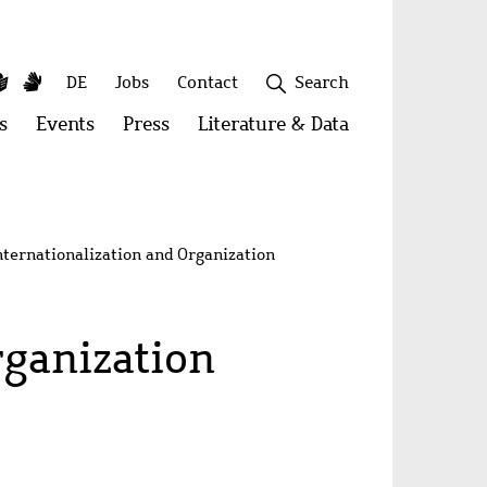
y
utube
Simple
Sign
Secondary
DE
Jobs
Contact
Search
Language
Language
menu
s
Open
Events
Open
Press
Open
Literature & Data
Open
menu:
menu:
menu:
menu:
Publications
Events
Press
Literature
&
Close
Data
Internationalization and Organization
rganization