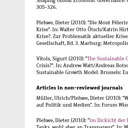
Shaping Global Economic Governance. C
305-326.
Plehwe, Dieter
(2010): "Die Mont Pèleri
Krise". In: Walter Otto Ötsch/Katrin Hi
Krise?. Zur Problematik aktueller Kris
Gesellschaft, Bd. 3. Marburg: Metropolis
Vitols, Sigurt
(2010): "
The Sustainable
Crisis?". In: Andrew Watt/Andreas Botsch
Sustainable Growth Model. Brussels: Eu
Articles in non-reviewed journals
Müller, Ulrich
/
Plehwe, Dieter
(2010): "
auf Politik und Medien". In: Forum Wissen
Plehwe, Dieter
(2010): "
Im Dickicht der
Tanks, wohl aber an Transparenz". In: W