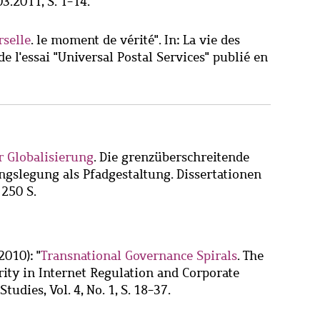
03.2011, S. 1-14.
rselle
. le moment de vérité". In: La vie des
de l'essai "Universal Postal Services" publié en
r Globalisierung
. Die grenzüberschreitende
slegung als Pfadgestaltung. Dissertationen
 250 S.
2010): "
Transnational Governance Spirals
. The
ty in Internet Regulation and Corporate
Studies, Vol. 4, No. 1, S. 18-37.