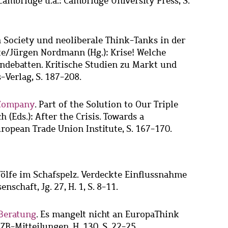
ambridge u.a.: Cambridge University Press, S.
n Society und neoliberale Think-Tanks in der
rte/Jürgen Nordmann (Hg.): Krise! Welche
endebatten. Kritische Studien zu Markt und
-Verlag, S. 187-208.
 Company
. Part of the Solution to Our Triple
 (Eds.): After the Crisis. Towards a
ropean Trade Union Institute, S. 167-170.
Wölfe im Schafspelz. Verdeckte Einflussnahme
schaft, Jg. 27, H. 1, S. 8-11.
 Beratung
. Es mangelt nicht an EuropaThink
ZB-Mitteilungen, H. 130, S. 22-25.