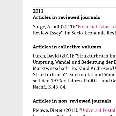
Wzbaktiv
2011
Articles in reviewed journals
Sorge, Arndt
(2011): "
Financial Catastr
Review Essay". In: Socio-Economic Review
Articles in collective volumes
Furch, David
(2011): "Strukturbruch i
Ursprung, Wandel und Bedeutung der D
Marktwirtschaft". In: Knud Andresen/Ur
Strukturbruch'?. Kontinuität und Wand
seit den 1970er-Jahren. Politik- und Ges
Nachf., S. 43-64.
Articles in non-reviewed journals
Plehwe, Dieter
(2011): "
Universal Postal