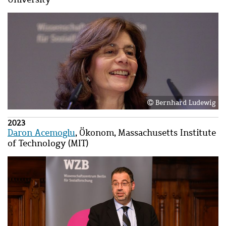
Bild
Bild
Bernhard Ludewig
2023
Daron Acemoglu
,
Ökonom
, Massachusetts Institute
of Technology (MIT)
Bild
Bild