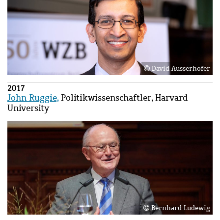
David Ausserhofer
2017
John Ruggie,
Politikwissenschaftler, Harvard
University
Bild
Bild
Bernhard Ludewig