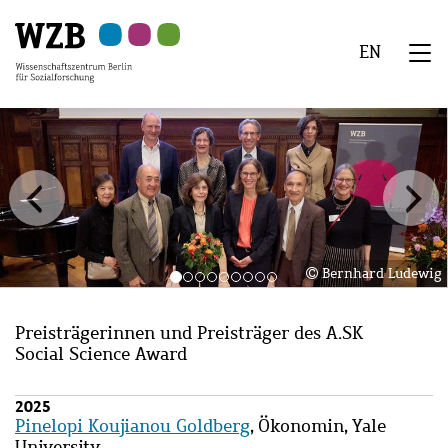
Zu
Zu
Zu
Zur
Zur
Hauptinhalt
Navigation
Suche
Sekundärnavigation
Fußzeile
EN
springen
springen
springen
springen
springen
We
Menü
Bernhard Ludewig
Preisträgerinnen und Preisträger des A.SK
Social Science Award
2025
Pinelopi Koujianou Goldberg
, Ökonomin, Yale
University