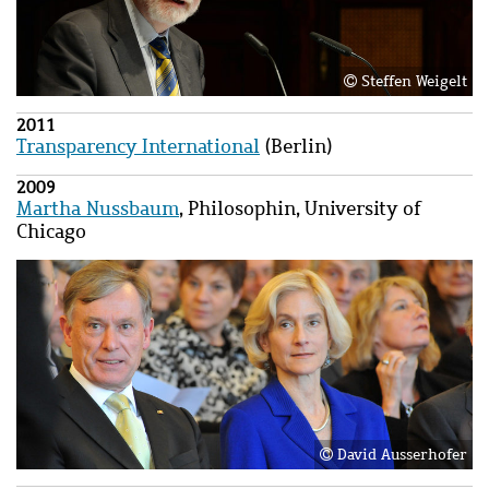
Steffen Weigelt
2011
Transparency International
(Berlin)
2009
Martha Nussbaum
, Philosophin, University of
Chicago
Bild
Bild
David Ausserhofer