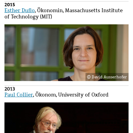
2015
Esther Duflo
, Ökonomin,
Massachusetts Institute
of Technology (MIT)
Bild
Bild
David Ausserhofer
2013
Paul Collier
, Ökonom, University of Oxford
Bild
Bild