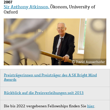
2007
Sir Anthony Atkinson,
Ökonom, University of
Oxford
Bild
Bild
David Ausserhofer
Preisträgerinnen und Preisträger des A.SK Bright Mind
Awards
Rückblick auf die Preisverleihungen seit 2013
Die bis 2022 vergebenen Fellowships finden Sie
hier
.