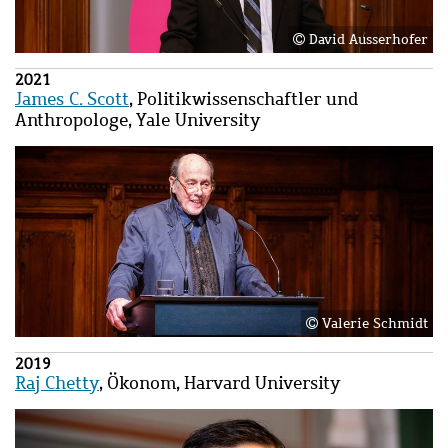
David Ausserhofer
2021
James C. Scott
,
Politikwissenschaftler und
Anthropologe
, Yale University
Bild
Bild
Valerie Schmidt
2019
Raj Chetty
, Ökonom, Harvard University
Bild
Bild