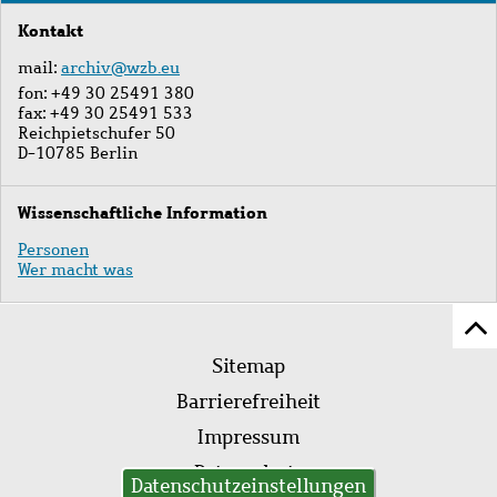
Journals
Kontakt
mail:
archiv@wzb.eu
fon: +49 30 25491 380
fax: +49 30 25491 533
Reichpietschufer 50
D-10785 Berlin
Wissenschaftliche Information
Personen
Wer macht was
Z
Fußleistenmenü
Se
Sitemap
sc
Barrierefreiheit
Impressum
Datenschutz
Datenschutzeinstellungen