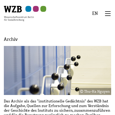
Zu
Zu
Zu
Zur
Zur
Hauptinhalt
Navigation
Suche
Sekundärnavigation
Fußzeile
EN
springen
springen
springen
springen
springen
We
Menü
Archiv
Bild
Bild
Thu-Ha Nguyen
Das Archiv als das "institutionelle Gedächtnis" des WZB hat
die Aufgabe, Quellen zur Erforschung und zum Verständnis
der Geschichte des Instituts zu sichern, zusammenzuführen