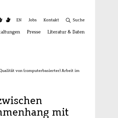
ky
utube
Leichte
Gebärdensprache
Sekundäres
EN
Jobs
Kontakt
Suche
Sprache
Menü
taltungen
Menü
Presse
Menü
Literatur & Daten
Menü
öffnen:
öffnen:
öffnen:
onen
Veranstaltungen
Presse
Literatur
Schließen
&
Daten
Qualität von (computerbasierter) Arbeit im
 zwischen
ammenhang mit