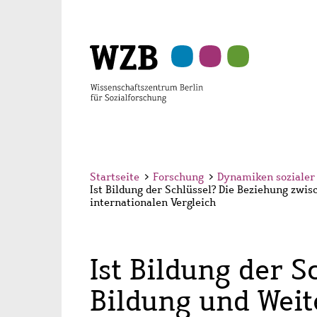
Zu
Zu
Zu
Zur
Zur
Hauptinhalt
Navigation
Suche
Sekundärnavigation
Fußzeile
springen
springen
springen
springen
springen
Startseite
>
Forschung
>
Dynamiken sozialer
Ist Bildung der Schlüssel? Die Beziehung zwi
internationalen Vergleich
Ist Bildung der 
Bildung und Wei