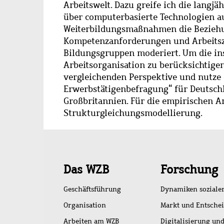
Arbeitswelt. Dazu greife ich die langjä
über computerbasierte Technologien au
Weiterbildungsmaßnahmen die Beziehu
Kompetenzanforderungen und Arbeitszu
Bildungsgruppen moderiert. Um die ins
Arbeitsorganisation zu berücksichtigen,
vergleichenden Perspektive und nutze
Erwerbstätigenbefragung“ für Deutschl
Großbritannien. Für die empirischen A
Strukturgleichungsmodellierung.
Schnellzugriff
Das WZB
Forschung
Geschäftsführung
Dynamiken soziale
Organisation
Markt und Entsche
Arbeiten am WZB
Digitalisierung und