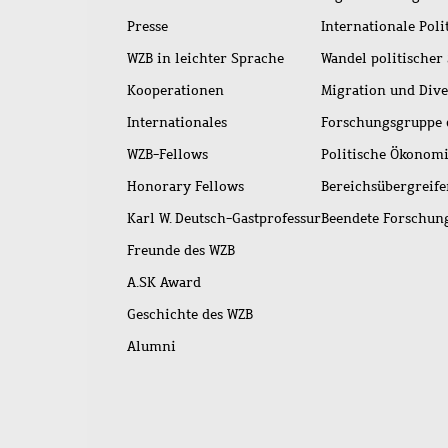
Presse
Internationale Poli
WZB in leichter Sprache
Wandel politischer
Kooperationen
Migration und Dive
Internationales
Forschungsgruppe 
WZB-Fellows
Politische Ökonom
Honorary Fellows
Bereichsübergreif
Karl W. Deutsch-Gastprofessur
Beendete Forschu
Freunde des WZB
A.SK Award
Geschichte des WZB
Alumni