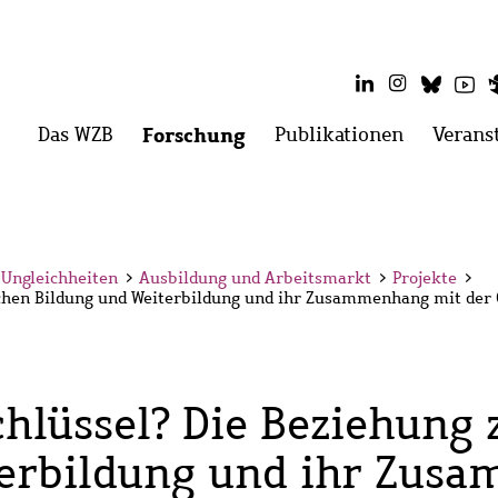
LinkedIn
Instagram
Blues
Yo
Hauptmenü
Das WZB
Menü
Forschung
Menü
Publikationen
Menü
Verans
öffnen:
öffnen:
öffnen:
Das
Forschung
Publikati
WZB
 Ungleichheiten
>
Ausbildung und Arbeitsmarkt
>
Projekte
>
schen Bildung und Weiterbildung und ihr Zusammenhang mit der 
Schlüssel? Die Beziehung
terbildung und ihr Zus