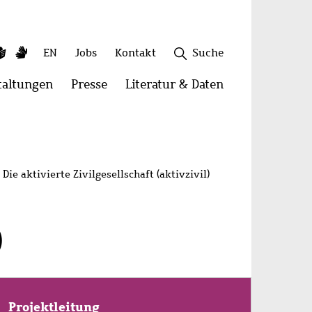
ky
utube
Leichte
Gebärdensprache
Sekundäres
EN
Jobs
Kontakt
Suche
Sprache
Menü
taltungen
Menü
Presse
Menü
Literatur & Daten
Menü
öffnen:
öffnen:
öffnen:
onen
Veranstaltungen
Presse
Literatur
Schließen
&
Daten
Die aktivierte Zivilgesellschaft (aktivzivil)
)
Projektleitung