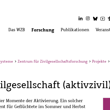
LinkedIn
Instagram
Blues
Yo
Hauptmenü
Das WZB
Menü
Forschung
Menü
Publikationen
Menü
Verans
öffnen:
öffnen:
öffnen:
Das
Forschung
Publikati
WZB
 Systeme
>
Zentrum für Zivilgesellschaftsforschung
>
Projekte
>
ilgesellschaft (aktivzivil
der Momente der Aktivierung. Ein solcher
ent für Geflüchtete im Sommer und Herbst