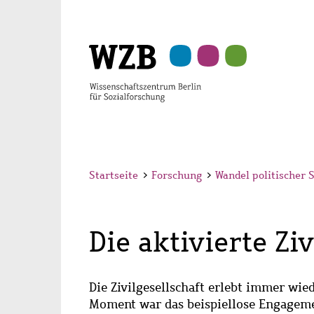
Zu
Zu
Zu
Zur
Zur
Hauptinhalt
Navigation
Suche
Sekundärnavigation
Fußzeile
springen
springen
springen
springen
springen
Startseite
>
Forschung
>
Wandel politischer
Die aktivierte Ziv
Abstract
Die Zivilgesellschaft erlebt immer wie
Moment war das beispiellose Engagem