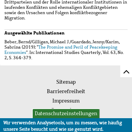
Drittparteien und der Rolle internationaler Institutionen in
laufenden Konflikten und ehemaligen Konfliktgebieten
sowie den Ursachen und Folgen konfliktbezogener
Migration.
Ausgewählte Publikationen
Wzbaktiv
Beber, Bernd
/
Gilligan, Michael J.
/
Guardado, Jenny
/
Karim,
Sabrina
(2019): "
The Promise and Peril of Peacekeeping
Economies
". In: International Studies Quarterly, Vol. 63, No.
2, S. 364-379.
Z
Fußleistenmenü
Se
Sitemap
sc
Barrierefreiheit
Impressum
Datenschutz
Datenschutzeinstellungen
AVB
Wir verwenden Analysetools, um zu messen, wie häufig
unsere Seite besucht und wie sie genutzt wird.