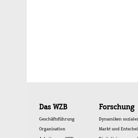
Schnellzugriff
Das WZB
Forschung
Geschäftsführung
Dynamiken soziale
Organisation
Markt und Entsche