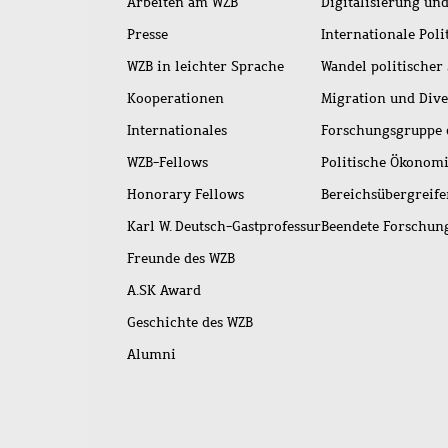
Arbeiten am WZB
Digitalisierung und
Presse
Internationale Poli
WZB in leichter Sprache
Wandel politischer
Kooperationen
Migration und Dive
Internationales
Forschungsgruppe 
WZB-Fellows
Politische Ökonom
Honorary Fellows
Bereichsübergreif
Karl W. Deutsch-Gastprofessur
Beendete Forschu
Freunde des WZB
A.SK Award
Geschichte des WZB
Alumni