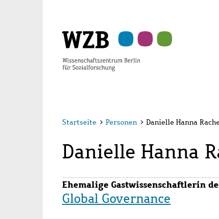
Zu
Zu
Zu
Zur
Zur
Hauptinhalt
Navigation
Suche
Sekundärnavigation
Fußzeile
springen
springen
springen
springen
springen
Startseite
>
Personen
>
Danielle Hanna Rach
Danielle Hanna 
Ehemalige Gastwissenschaftlerin de
Global Governance