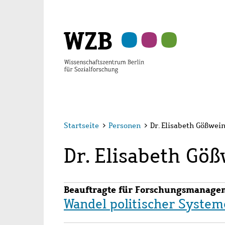
Zu
Zu
Zu
Zur
Zur
Hauptinhalt
Navigation
Suche
Sekundärnavigation
Fußzeile
springen
springen
springen
springen
springen
Startseite
>
Personen
>
Dr. Elisabeth Gößwei
Dr. Elisabeth Gö
Beauftragte für Forschungsmanage
Wandel politischer System