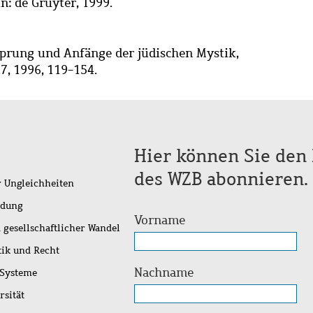
in: de Gruyter, 1999.
sprung und Anfänge der jüdischen Mystik,
27, 1996, 119-154.
Hier können Sie den 
des WZB abonnieren.
r Ungleichheiten
idung
Vorname
 gesellschaftlicher Wandel
tik und Recht
Nachname
 Systeme
rsität