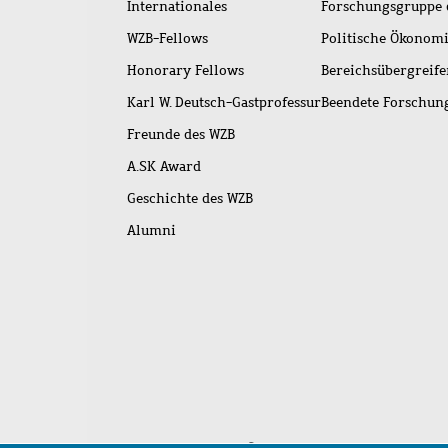
Internationales
Forschungsgruppe 
WZB-Fellows
Politische Ökonom
Honorary Fellows
Bereichsübergreif
Karl W. Deutsch-Gastprofessur
Beendete Forschu
Freunde des WZB
A.SK Award
Geschichte des WZB
Alumni