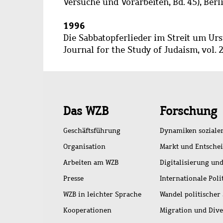
Versuche und Vorarbeiten, Bd. 45), Berl
1996
Die Sabbatopferlieder im Streit um Ur
Journal for the Study of Judaism, vol. 
Schnellzugriff
Das WZB
Forschung
Geschäftsführung
Dynamiken soziale
Organisation
Markt und Entsche
Arbeiten am WZB
Digitalisierung und
Presse
Internationale Poli
WZB in leichter Sprache
Wandel politischer
Kooperationen
Migration und Dive